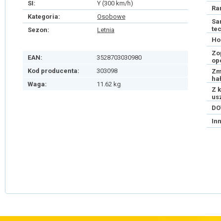
SI:
Y (300 km/h)
Ra
Kategoria:
Osobowe
Sa
te
Sezon:
Letnia
Ho
Zo
EAN:
3528703030980
op
Kod producenta:
303098
Zm
ha
Waga:
11.62 kg
Z 
us
DO
In