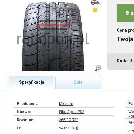
9 s
Cena pr
Twoja
Dodaj d
Specyfikacja
Opis
Producent:
Michelin
Pa
Nazwa:
Pilot Sport PS2
Wz
ko
Rozmiar:
265/30 R20
M+
LI:
94 (670 kg)
3P