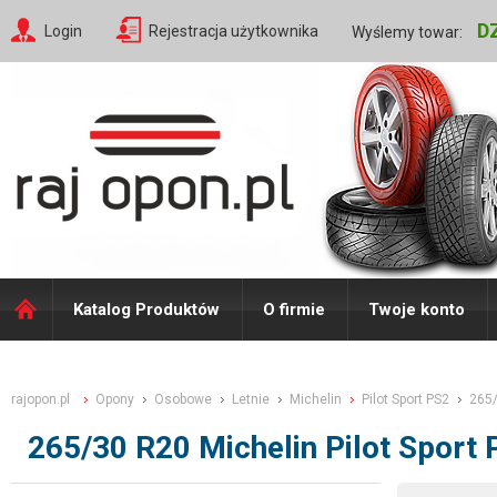
D
Login
Rejestracja użytkownika
Wyślemy towar:
Katalog Produktów
O firmie
Twoje konto
rajopon.pl
Opony
Osobowe
Letnie
Michelin
Pilot Sport PS2
265
265/30 R20 Michelin Pilot Sport