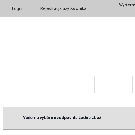
Wyślemy
Login
Rejestracja użytkownika
Katalog Produktów
O firmie
Twoje konto
Vašemu výběru neodpovídá žádné zboží.