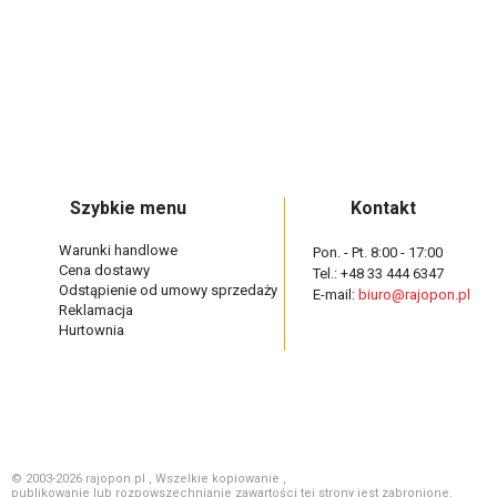
Szybkie menu
Kontakt
Warunki handlowe
Pon. - Pt. 8:00 - 17:00
Cena dostawy
Tel.: +48 33 444 6347
Odstąpienie od umowy sprzedaży
E-mail:
biuro@rajopon.pl
Reklamacja
Hurtownia
© 2003-2026 rajopon.pl , Wszelkie kopiowanie ,
publikowanie lub rozpowszechnianie zawartości tej strony jest zabronione.