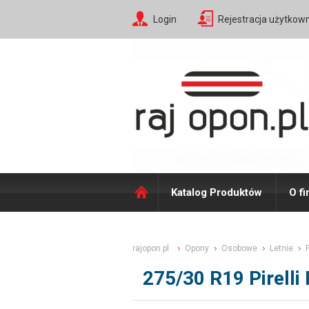
Login
Rejestracja użytkow
Katalog Produktów
O fi
rajopon.pl
Opony
Osobowe
Letnie
P
275/30 R19 Pirell