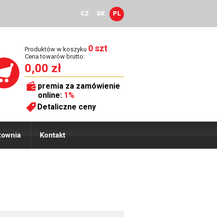
CZ
SK
PL
0 szt
Produktów w koszyku
Cena towarów brutto:
0,00 zł
premia za zamówienie
online:
1%
Detaliczne ceny
townia
Kontakt