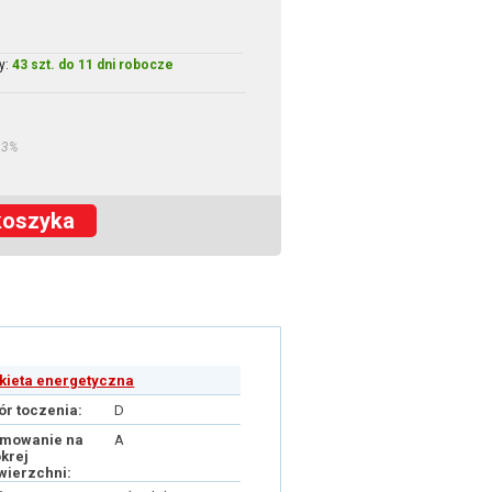
y:
43 szt. do 11 dni robocze
23%
koszyka
ykieta energetyczna
ór toczenia:
D
mowanie na
A
krej
wierzchni: