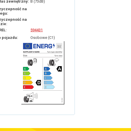
łas zewnętrzny:
B (73dB)
zyczepność na
iegu:
zyczepność na
dzie:
REL:
594431
p pojazdu:
Osobowe (C1)