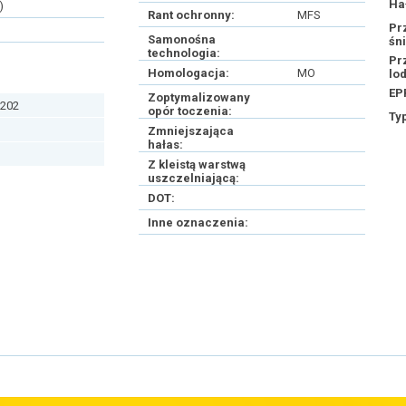
Ha
)
Rant ochronny:
MFS
Pr
Samonośna
śn
technologia:
Pr
Homologacja:
MO
lo
EP
Zoptymalizowany
202
opór toczenia:
Ty
Zmniejszająca
hałas:
Z kleistą warstwą
uszczelniającą:
DOT:
Inne oznaczenia: