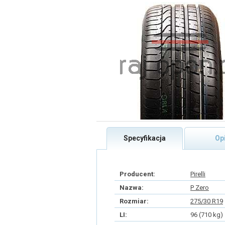
Specyfikacja
Op
Producent:
Pirelli
Nazwa:
P Zero
Rozmiar:
275/30 R19
LI:
96 (710 kg)