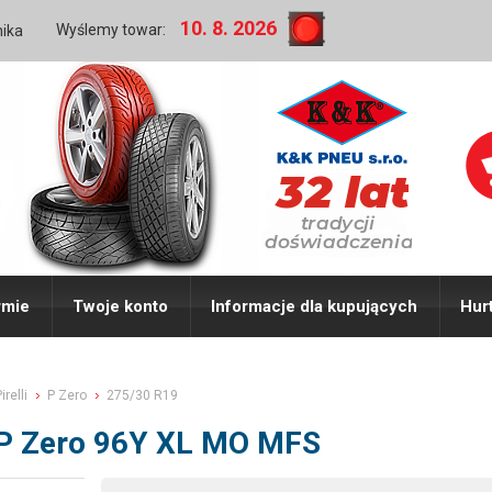
10. 8. 2026
Wyślemy towar:
nika
rmie
Twoje konto
Informacje dla kupujących
Hur
irelli
P Zero
275/30 R19
i P Zero 96Y XL MO MFS