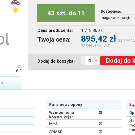
Dostępność
:
43 szt. do 11
magazyn zewnętrzn
dni
Cena producenta:
1 718,86 zł
895,42 zł
Twoja cena:
/sz s VAT 
727,99 zł bez VAT
Dodaj do 
-
+
Dodaj do koszyka:
is
Parametry opony
Et
Wzmocniona
Op
konstrukcja:
Ha
M+S:
mo
na
3PMSF: