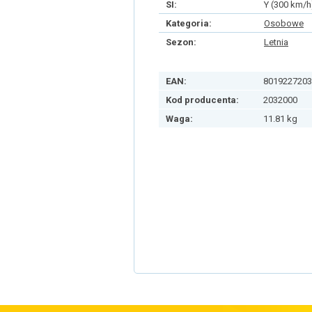
SI:
Y (300 km/h
Kategoria:
Osobowe
Sezon:
Letnia
EAN:
8019227203
Kod producenta:
2032000
Waga:
11.81 kg