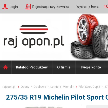
10
Wyślemy towar:
Login
Rejestracja użytkownika
Katalog Produktów
O firmie
Twoje konto
rajopon.pl
Opony
Osobowe
Letnie
Michelin
Pilot Sport Cup 2
27
275/35 R19 Michelin Pilot Spor