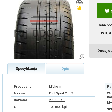
W 
Cena pr
Twoja
Dodaj d
Specyfikacja
Opis
Producent:
Michelin
Pa
Nazwa:
Pilot Sport Cup 2
Wz
ko
Rozmiar:
275/35 R19
M+
LI:
100 (800 kg)
3P