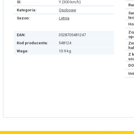
SI:
Y (300 km/h)
Ra
Kategoria:
Osobowe
Sa
te
Sezon:
Letnia
Ho
Zo
EAN:
3528705481247
op
Kod producenta:
548124
Zm
ha
Waga:
10.9 kg
Z 
us
DO
In