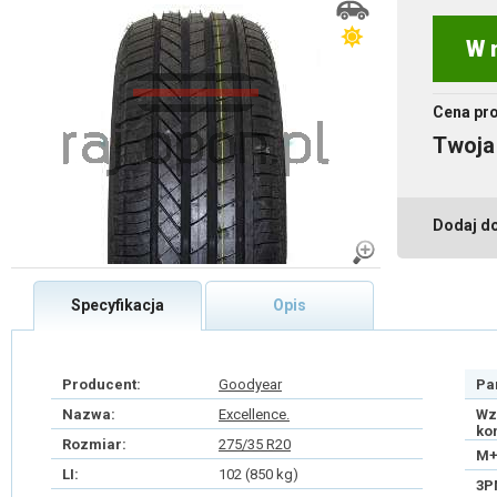
W 
Cena pr
Twoja
Dodaj d
Specyfikacja
Opis
Producent:
Goodyear
Pa
Nazwa:
Excellence.
Wz
ko
Rozmiar:
275/35 R20
M+
LI:
102 (850 kg)
3P