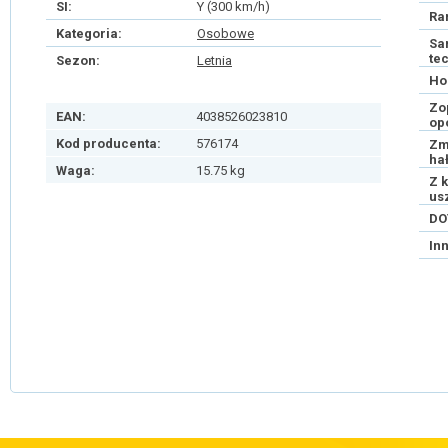
SI:
Y (300 km/h)
Ra
Kategoria:
Osobowe
Sa
te
Sezon:
Letnia
Ho
Zo
EAN:
4038526023810
op
Kod producenta:
576174
Zm
ha
Waga:
15.75 kg
Z 
us
DO
In