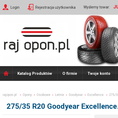
J
Wyślemy towar:
Login
Rejestracja użytkownika
Katalog Produktów
O firmie
Twoje konto
rajopon.pl
Opony
Osobowe
Letnie
Goodyear
Excellence.
275/3
275/35 R20 Goodyear Excellence