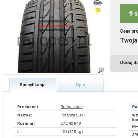
9 s
Cena pr
Twoja
Dodaj d
Specyfikacja
Opis
Producent:
Bridgestone
Pa
Nazwa:
Potenza S001
Wz
ko
Rozmiar:
275/40 R19
M+
LI:
101 (825 kg)
3P