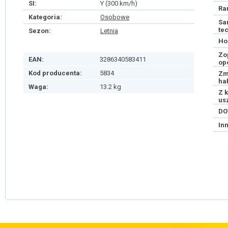
SI:
Y (300 km/h)
Ra
Kategoria:
Osobowe
Sa
te
Sezon:
Letnia
Ho
Zo
EAN:
3286340583411
op
Kod producenta:
5834
Zm
ha
Waga:
13.2 kg
Z 
us
DO
In