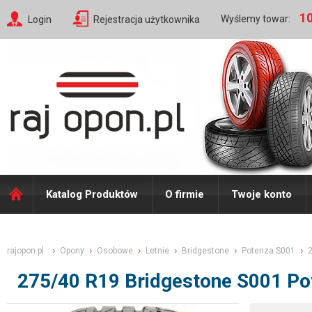
10
Wyślemy towar:
Login
Rejestracja użytkownika
Katalog Produktów
O firmie
Twoje konto
rajopon.pl
Opony
Osobowe
Letnie
Bridgestone
Potenza S001
275/40 R19 Bridgestone S001 P