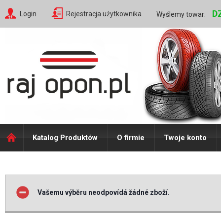
D
Login
Rejestracja użytkownika
Wyślemy towar:
Katalog Produktów
O firmie
Twoje konto
Vašemu výběru neodpovídá žádné zboží.