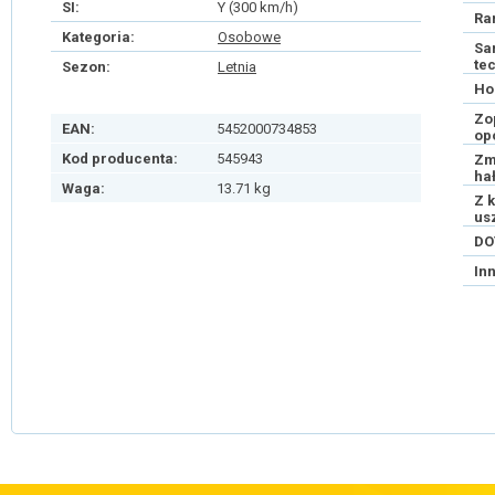
SI:
Y (300 km/h)
Ra
Kategoria:
Osobowe
Sa
te
Sezon:
Letnia
Ho
Zo
EAN:
5452000734853
op
Kod producenta:
545943
Zm
ha
Waga:
13.71 kg
Z 
us
DO
In