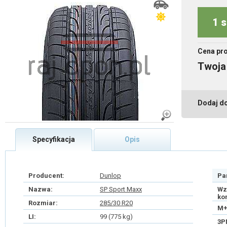
1 s
Cena pr
Twoja
Dodaj d
Specyfikacja
Opis
Producent:
Dunlop
Pa
Nazwa:
SP Sport Maxx
Wz
ko
Rozmiar:
285/30 R20
M+
LI:
99 (775 kg)
3P