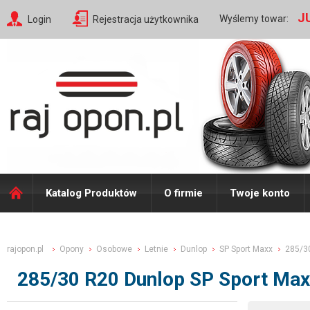
J
Wyślemy towar:
Login
Rejestracja użytkownika
Katalog Produktów
O firmie
Twoje konto
rajopon.pl
Opony
Osobowe
Letnie
Dunlop
SP Sport Maxx
285/3
285/30 R20 Dunlop SP Sport Ma