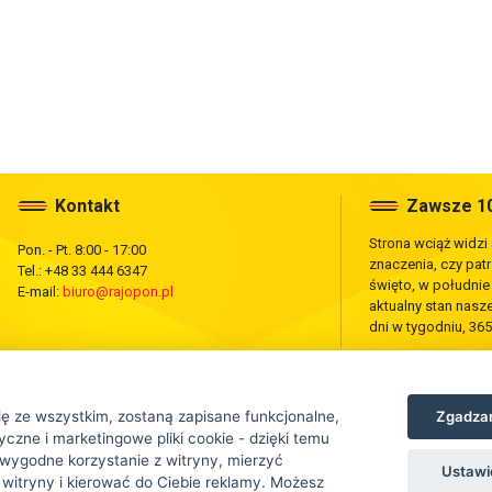
Kontakt
Zawsze 10
Strona wciąż widzi
Pon. - Pt. 8:00 - 17:00
znaczenia, czy pat
Tel.: +48 33 444 6347
święto, w południ
E-mail:
biuro@rajopon.pl
aktualny stan nas
dni w tygodniu, 365
Zgadzam
ię ze wszystkim, zostaną zapisane funkcjonalne,
czne i marketingowe pliki cookie - dzięki temu
wygodne korzystanie z witryny, mierzyć
Ustawi
 witryny i kierować do Ciebie reklamy. Możesz
tej strony jest zabronione.