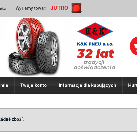
JUTRO
Wyślemy towar:
nika
rmie
Twoje konto
Informacje dla kupujących
Hur
ádné zboží.