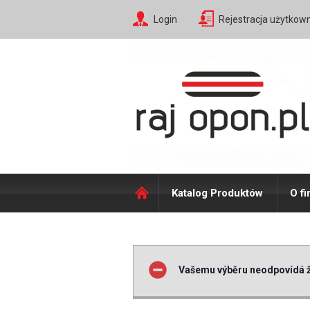
Login
Rejestracja użytkow
Katalog Produktów
O fi
Vašemu výběru neodpovídá ž