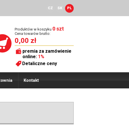
CZ
SK
PL
0 szt
Produktów w koszyku
Cena towarów brutto:
0,00 zł
premia za zamówienie
online:
1%
Detaliczne ceny
townia
Kontakt