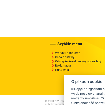
Szybkie menu
Warunki handlowe
Cena dostawy
Odstąpienie od umowy sprzedaży
Reklamacja
Hurtownia
O plikach cookie
Klikając na zgadzam s
wydajnościowe, anality
możemy umożliwić Ci 
© 2003-2026 rajopon.pl , Wszelkie kopiowanie ,
funkcjonalność naszej
publikowanie lub rozpowszechnianie zawartości 