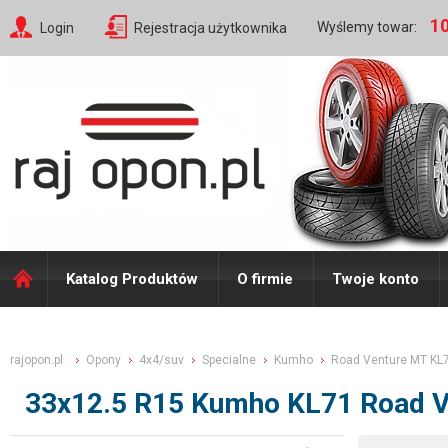
10
Wyślemy towar:
Login
Rejestracja użytkownika
Katalog Produktów
O firmie
Twoje konto
rajopon.pl
Opony
4x4/suv
Specialne
Kumho
Road Venture MT KL
33x12.5 R15 Kumho KL71 Road 