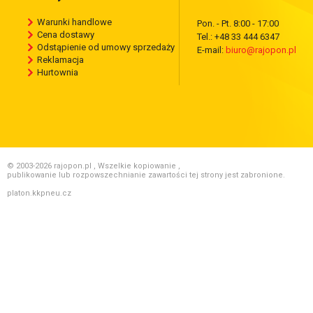
Warunki handlowe
Pon. - Pt. 8:00 - 17:00
Cena dostawy
Tel.: +48 33 444 6347
Odstąpienie od umowy sprzedaży
E-mail:
biuro@rajopon.pl
Reklamacja
Hurtownia
© 2003-2026 rajopon.pl , Wszelkie kopiowanie ,
publikowanie lub rozpowszechnianie zawartości tej strony jest zabronione.
platon.kkpneu.cz