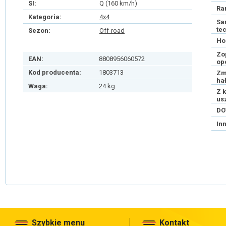
SI:
Q (160 km/h)
Ra
Kategoria:
4x4
Sa
te
Sezon:
Off-road
Ho
Zo
EAN:
8808956060572
op
Kod producenta:
1803713
Zm
ha
Waga:
24 kg
Z 
us
DO
In
Szybkie menu
Kontakt