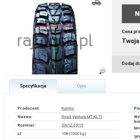
N
Cena pr
Twoja
Dodaj d
Specyfikacja
Opis
Producent:
Kumho
Pa
Nazwa:
Road Venture MT KL71
Wz
ko
Rozmiar:
33x12.5 R15
M+
LI:
108 (1000 kg)
3P