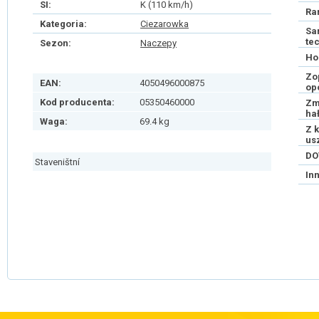
SI:
K (110 km/h)
Ra
Kategoria:
Ciezarowka
Sa
te
Sezon:
Naczepy
Ho
Zo
EAN:
4050496000875
op
Kod producenta:
05350460000
Zm
ha
Waga:
69.4 kg
Z 
us
DO
Staveništní
In