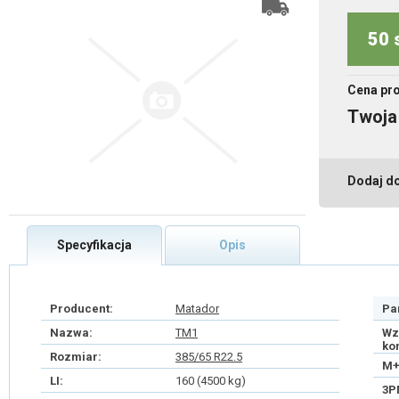
50 
Cena pr
Twoja
Dodaj d
Specyfikacja
Opis
Producent:
Matador
Pa
Nazwa:
TM1
Wz
ko
Rozmiar:
385/65 R22.5
M+
LI:
160 (4500 kg)
3P