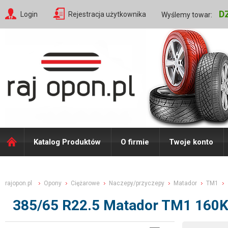
D
Login
Rejestracja użytkownika
Wyślemy towar:
Katalog Produktów
O firmie
Twoje konto
rajopon.pl
Opony
Ciężarowe
Naczepy/przyczepy
Matador
TM1
385/65 R22.5 Matador TM1 160