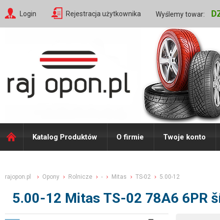
D
Login
Rejestracja użytkownika
Wyślemy towar:
Katalog Produktów
O firmie
Twoje konto
rajopon.pl
Opony
Rolnicze
-
Mitas
TS-02
5.00-12
5.00-12 Mitas TS-02 78A6 6PR š