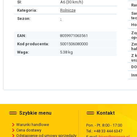
SI:
A6 (30 km/h)
Ra
Kategoria:
Rolnicze
Sa
te
Sezon:
-
Ho
Zo
EAN:
8059971063561
op
Kod producenta:
5001506080000
Zm
ha
Waga:
5.38 kg
Z 
us
DO
In
Szybkie menu
Kontakt
Warunki handlowe
Pon. - Pt. 8:00 - 17:00
Cena dostawy
Tel.: +48 33 444 6347
Odstąpienie od umowy sprzedaży
E-mail:
biuro@rajopon.pl