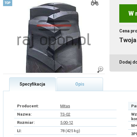
W 
Cena pr
Twoja
Dodaj d
Specyfikacja
Opis
Producent:
Mitas
Pa
Nazwa:
TS-02
Wz
ko
Rozmiar:
5.00-12
M+
LI:
78 (425 kg)
3P