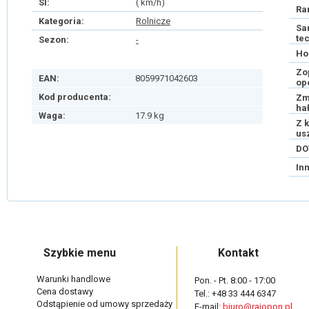
SI:
( km/h)
Ra
Kategoria:
Rolnicze
Sa
te
Sezon:
-
Ho
Zo
EAN:
8059971042603
op
Kod producenta:
Zm
ha
Waga:
17.9 kg
Z 
us
DO
In
Szybkie menu
Kontakt
Warunki handlowe
Pon. - Pt. 8:00 - 17:00
Cena dostawy
Tel.: +48 33 444 6347
Odstąpienie od umowy sprzedaży
E-mail:
biuro@rajopon.pl