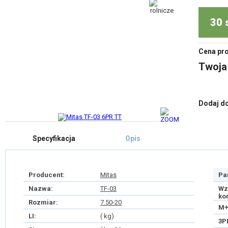
30 
Cena pr
Twoja
Dodaj d
Specyfikacja
Opis
Producent:
Mitas
Pa
Nazwa:
TF-03
Wz
ko
Rozmiar:
7.50-20
M+
LI:
( kg)
3P