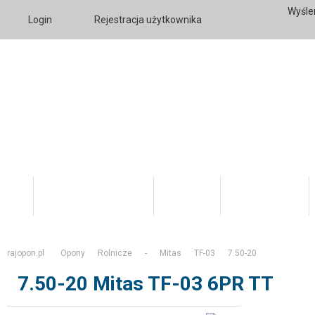
Wyśle
Login
Rejestracja użytkownika
Katalog Produktów
O firmie
Twoje konto
rajopon.pl
Opony
Rolnicze
-
Mitas
TF-03
7.50-20
7.50-20 Mitas TF-03 6PR TT