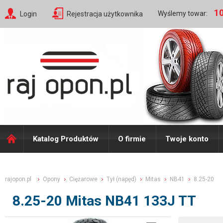
10
Wyślemy towar:
Login
Rejestracja użytkownika
Katalog Produktów
O firmie
Twoje konto
rajopon.pl
Opony
Ciężarowe
Tył (napęd)
Mitas
NB41
8.25-20
8.25-20 Mitas NB41 133J TT