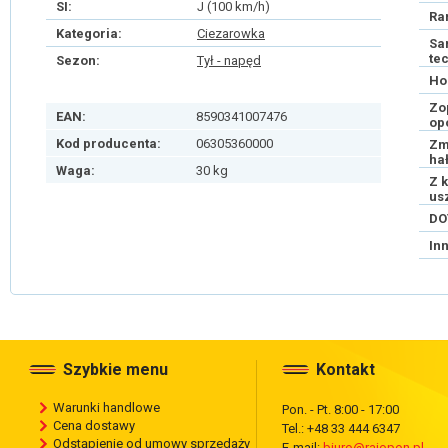
SI:
J (100 km/h)
Ra
Kategoria:
Ciezarowka
Sa
te
Sezon:
Tył - napęd
Ho
Zo
EAN:
8590341007476
op
Kod producenta:
06305360000
Zm
ha
Waga:
30 kg
Z 
us
DO
In
Szybkie menu
Kontakt
Warunki handlowe
Pon. - Pt. 8:00 - 17:00
Cena dostawy
Tel.: +48 33 444 6347
Odstąpienie od umowy sprzedaży
E-mail:
biuro@rajopon.pl