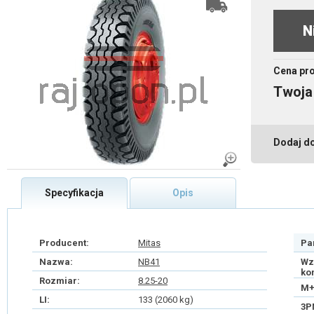
N
Cena pr
Twoja
Dodaj d
Specyfikacja
Opis
Producent:
Mitas
Pa
Nazwa:
NB41
Wz
ko
Rozmiar:
8.25-20
M+
LI:
133 (2060 kg)
3P