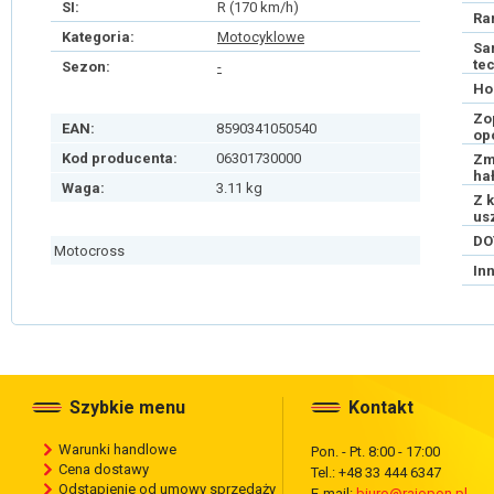
SI:
R (170 km/h)
Ra
Kategoria:
Motocyklowe
Sa
te
Sezon:
-
Ho
Zo
EAN:
8590341050540
op
Kod producenta:
06301730000
Zm
ha
Waga:
3.11 kg
Z 
us
DO
Motocross
In
Szybkie menu
Kontakt
Warunki handlowe
Pon. - Pt. 8:00 - 17:00
Cena dostawy
Tel.: +48 33 444 6347
Odstąpienie od umowy sprzedaży
E-mail:
biuro@rajopon.pl