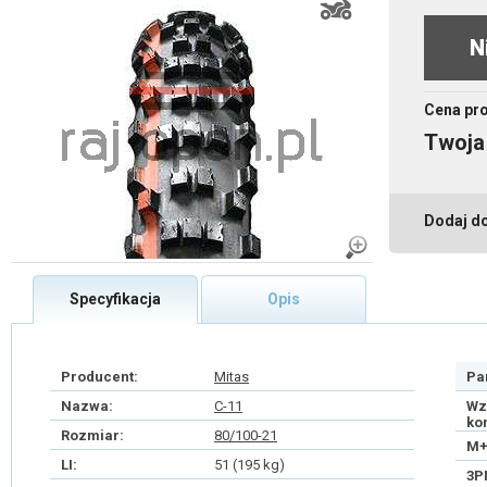
N
Cena pr
Twoja
Dodaj d
Specyfikacja
Opis
Producent:
Mitas
Pa
Nazwa:
C-11
Wz
ko
Rozmiar:
80/100-21
M+
LI:
51 (195 kg)
3P