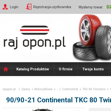
D
Login
Rejestracja użytkownika
Wyślemy towar:
Katalog Produktów
O firmie
Twoje konto
rajopon.pl
Opony
Motocyklowe
-
Continental
TKC 80 Twinduro
90/90-21 Continental TKC 80 Tw