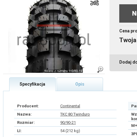
N
Cena pr
Twoja
Dodaj d
Specyfikacja
Opis
Producent:
Continental
Pa
Nazwa:
TKC 80 Twinduro
Wz
ko
Rozmiar:
90/90-21
M+
LI:
54 (212 kg)
3P