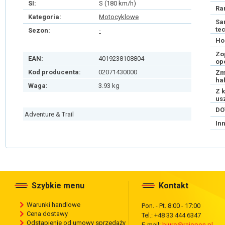
SI:
S (180 km/h)
Ra
Kategoria:
Motocyklowe
Sa
te
Sezon:
-
Ho
Zo
EAN:
4019238108804
op
Kod producenta:
02071430000
Zm
ha
Waga:
3.93 kg
Z 
us
DO
Adventure & Trail
In
Szybkie menu
Kontakt
Warunki handlowe
Pon. - Pt. 8:00 - 17:00
Cena dostawy
Tel.: +48 33 444 6347
Odstąpienie od umowy sprzedaży
E-mail:
biuro@rajopon.pl