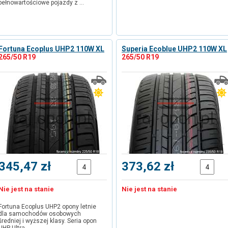
pełnowartościowe pojazdy z …
Fortuna Ecoplus UHP2 110W XL
Superia Ecoblue UHP2 110W XL
265/50 R19
265/50 R19
345,47 zł
373,62 zł
Nie jest na stanie
Nie jest na stanie
Fortuna Ecoplus UHP2 opony letnie
dla samochodów osobowych
średniej i wyższej klasy. Seria opon