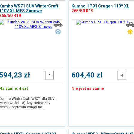
Kumho WS71 SUV WinterCraft
Kumho HP91 Crugen 110Y XL
110V XL MFS Zimowe
265/50 R19
265/50 R19
594,23 zł
604,40 zł
Na stanie: 4 szt
Nie jest na stanie
Kumho WinterCraft WS71 dla SUV -
właściwości A) Asymetryczny
bieżnik poprawia osiągi na …