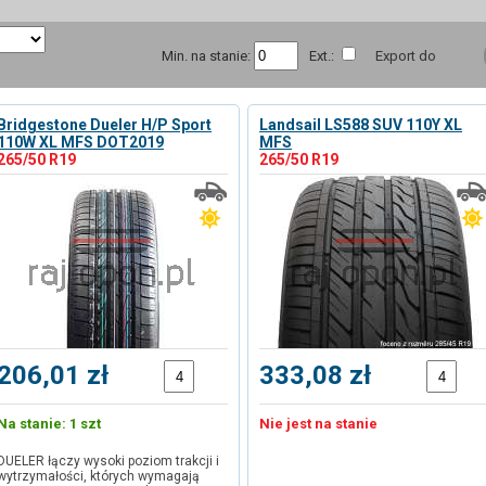
Min. na stanie:
Ext.:
Export do
Bridgestone Dueler H/P Sport
Landsail LS588 SUV 110Y XL
110W XL MFS DOT2019
MFS
265/50 R19
265/50 R19
206,01 zł
333,08 zł
Na stanie: 1 szt
Nie jest na stanie
DUELER łączy wysoki poziom trakcji i
wytrzymałości, których wymagają