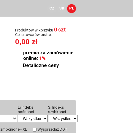
CZ
SK
PL
0 szt
Produktów w koszyku
Cena towarów brutto:
0,00 zł
premia za zamówienie
online:
1%
Detaliczne ceny
townia
Kontakt
Li Indeks
Si Indeks
nośności
szybkości
zmocnione - XL
Wysprzedaż DOT