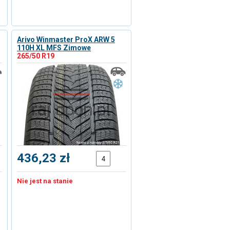
Arivo Winmaster ProX ARW 5
110H XL MFS Zimowe
265/50 R19
436,23 zł
Nie jest na stanie