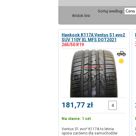
Sortuj według:
Widok linii
Hankook K117A Ventus S1 evo2
SUV 110Y XL MFS DOT2021
265/50 R19
181,77 zł
Na stanie: 1 szt
Ventus S1 evo² K117A to letnia
opona zarówno dla samochodów