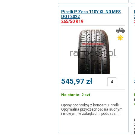
Pirelli P Zero 110Y XL N0 MFS
DOT2022
265/50 R19
545,97 zł
Na stanie: 2 szt
Opony pochodzą z koncernu Pirelli.
Optymalna przyczepność na suchym
i mokrym, w zakrętach i podczas …