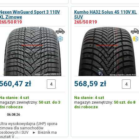
Nexen WinGuard Sport 3 110V
Kumho HA32 Solus 4S 110V XL
XL Zimowe
SUV
265/50 R19
265/50 R19
560,47 zł
568,59 zł
Na stanie: 4 szt
Na stanie: 4 szt
magazyn zewnętrzny:
50 szt. do 3
magazyn zewnętrzny:
50 szt. do 8
dni robocze
dni robocze
06.08.26
Ultra wysokowydajna (UHP) opona
zimowa dla samochodów
osobowych i SUV ► Bieżnik ma
kształt V …