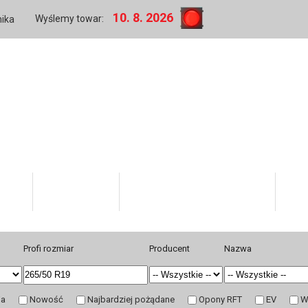
10. 8. 2026
Wyślemy towar:
nika
rmie
Twoje konto
Informacje dla kupujących
Hur
Profi rozmiar
Producent
Nazwa
ja
Nowość
Najbardziej pożądane
Opony RFT
EV
W