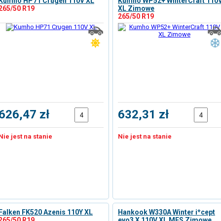
Kumho HP71 Crugen 110V XL
Kumho WP52+ WinterCraft 110
265/50 R19
XL Zimowe
265/50 R19
626,47 zł
632,31 zł
Nie jest na stanie
Nie jest na stanie
Falken FK520 Azenis 110Y XL
Hankook W330A Winter i*cept
265/50 R19
evo3 X 110V XL MFS Zimowe