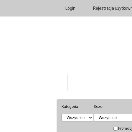
Login
Rejestracja użytkow
Katalog Produktów
O fi
Kategoria
Sezon
Promoc