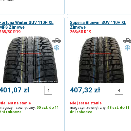
UHP Ultra …
Fortuna Winter SUV 110H XL
Superia Bluewin SUV 110H XL
MFS Zimowe
Zimowe
265/50 R19
265/50 R19
401,07 zł
407,32 zł
Nie jest na stanie
Nie jest na stanie
magazyn zewnętrzny:
50 szt. do 11
magazyn zewnętrzny:
48 szt. do 11
dni robocze
dni robocze