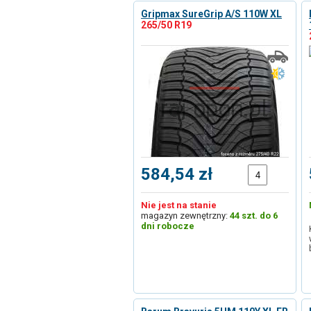
Gripmax SureGrip A/S 110W XL
265/50 R19
584,54 zł
Nie jest na stanie
magazyn zewnętrzny:
44 szt. do 6
dni robocze