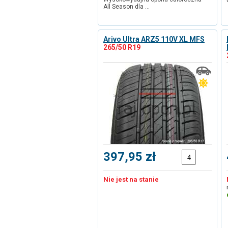
All Season dla …
Arivo Ultra ARZ5 110V XL MFS
265/50 R19
397,95 zł
Nie jest na stanie