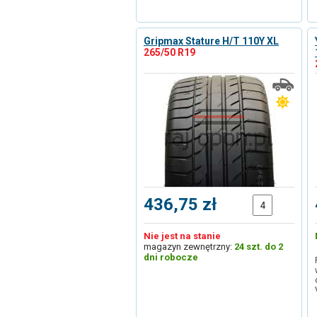
Gripmax Stature H/T 110Y XL
265/50 R19
436,75 zł
Nie jest na stanie
magazyn zewnętrzny:
24 szt. do 2
dni robocze