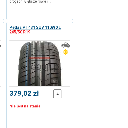
drogach. Głębsze rowki i …
Petlas PT431 SUV 110W XL
265/50 R19
379,02 zł
Nie jest na stanie