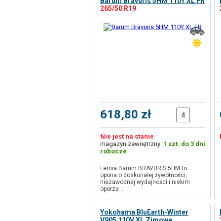
Barum Bravuris 5HM 110Y XL FR
265/50 R19
618,80 zł
Nie jest na stanie
magazyn zewnętrzny:
1 szt. do 3 dni
robocze
Letnia Barum BRAVURIS 5HM to
opona o doskonałej żywotności,
niezawodnej wydajności i niskim
oporze …
Yokohama BluEarth-Winter
V905 110V XL Zimowe