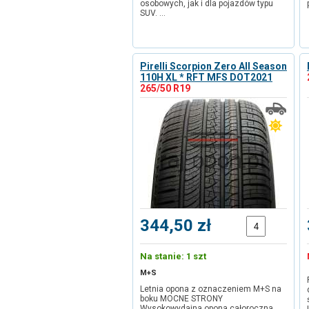
osobowych, jak i dla pojazdów typu
SUV. …
Pirelli Scorpion Zero All Season
110H XL * RFT MFS DOT2021
265/50 R19
344,50 zł
Na stanie: 1 szt
M+S
Letnia opona z oznaczeniem M+S na
boku MOCNE STRONY
Wysokowydajna opona całoroczna