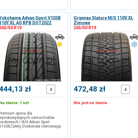
Yokohama Advan Sport V103B
Gripmax Stature M/S 110V XL
110Y XL AO RPB DOT2022
Zimowe
265/50 R19
265/50 R19
444,13 zł
472,48 zł
Na stanie: 1 szt
Nie jest na stanie
Premium opona dla
wysokowydajnych samochodów
osobowych i SUV Advan Sport
V103BZalety Doskonała równowaga
…