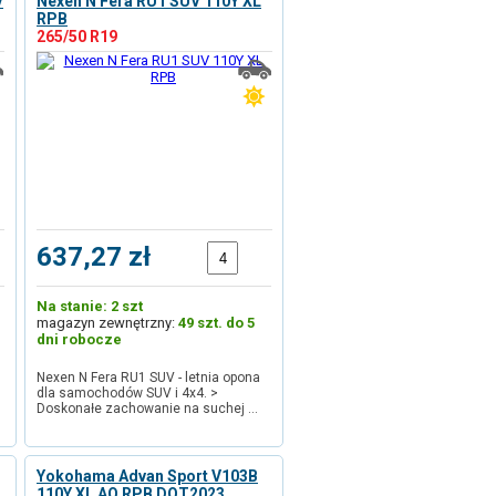
V
Nexen N Fera RU1 SUV 110Y XL
RPB
265/50 R19
637,27 zł
Na stanie: 2 szt
magazyn zewnętrzny:
49 szt. do 5
dni robocze
Nexen N Fera RU1 SUV - letnia opona
dla samochodów SUV i 4x4. >
Doskonałe zachowanie na suchej …
Yokohama Advan Sport V103B
110Y XL AO RPB DOT2023