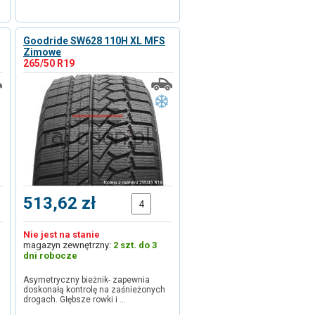
Goodride SW628 110H XL MFS
Zimowe
265/50 R19
513,62 zł
Nie jest na stanie
magazyn zewnętrzny:
2 szt. do 3
dni robocze
Asymetryczny bieżnik- zapewnia
doskonałą kontrolę na zaśnieżonych
drogach. Głębsze rowki i …