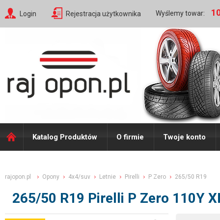
10
Wyślemy towar:
Login
Rejestracja użytkownika
Katalog Produktów
O firmie
Twoje konto
rajopon.pl
Opony
4x4/suv
Letnie
Pirelli
P Zero
265/50 R19
265/50 R19 Pirelli P Zero 110Y