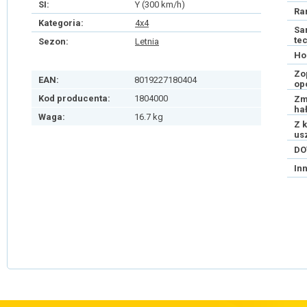
SI:
Y (300 km/h)
Ra
Kategoria:
4x4
Sa
te
Sezon:
Letnia
Ho
Zo
EAN:
8019227180404
op
Kod producenta:
1804000
Zm
ha
Waga:
16.7 kg
Z 
us
DO
In