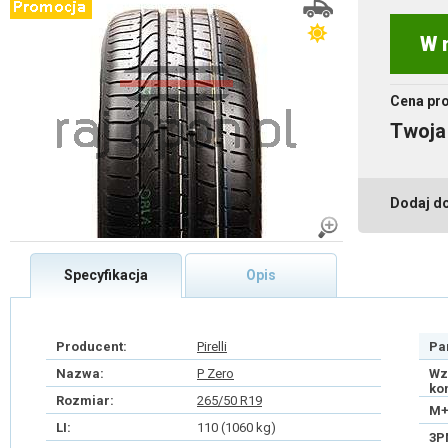
W 
Cena pr
Twoja
Dodaj d
Specyfikacja
Opis
Producent:
Pirelli
Pa
Nazwa:
P Zero
Wz
ko
Rozmiar:
265/50 R19
M+
LI:
110 (1060 kg)
3P