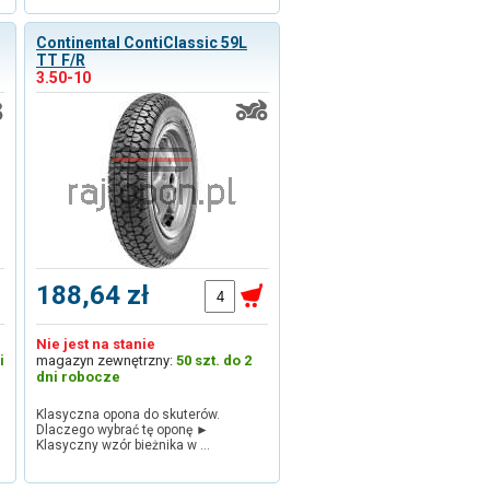
Continental ContiClassic 59L
TT F/R
3.50-10
188,64 zł
Nie jest na stanie
i
magazyn zewnętrzny:
50 szt. do 2
dni robocze
Klasyczna opona do skuterów.
Dlaczego wybrać tę oponę ►
Klasyczny wzór bieżnika w …