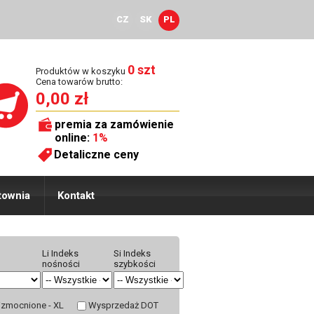
CZ
SK
PL
0 szt
Produktów w koszyku
Cena towarów brutto:
0,00 zł
premia za zamówienie
online:
1%
Detaliczne ceny
townia
Kontakt
Li Indeks
Si Indeks
nośności
szybkości
zmocnione - XL
Wysprzedaż DOT