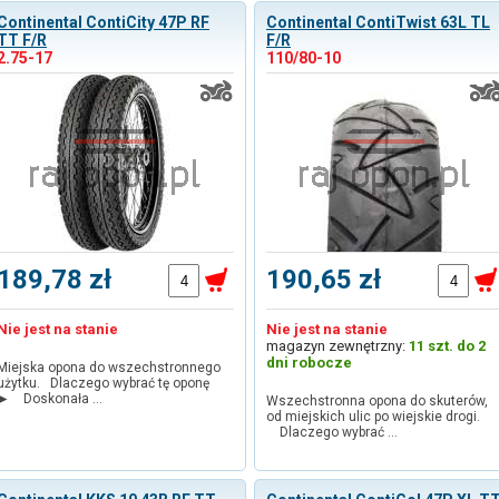
Continental ContiCity 47P RF
Continental ContiTwist 63L TL
TT F/R
F/R
2.75-17
110/80-10
189,78 zł
190,65 zł
Nie jest na stanie
Nie jest na stanie
magazyn zewnętrzny:
11 szt. do 2
dni robocze
Miejska opona do wszechstronnego
użytku. Dlaczego wybrać tę oponę
► Doskonała …
Wszechstronna opona do skuterów,
od miejskich ulic po wiejskie drogi.
Dlaczego wybrać …