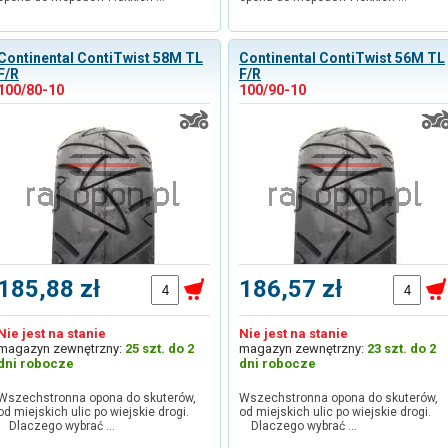
Continental ContiTwist 58M TL
Continental ContiTwist 56M TL
F/R
F/R
100/80-10
100/90-10
185,88 zł
186,57 zł
Nie jest na stanie
Nie jest na stanie
magazyn zewnętrzny:
25 szt. do 2
magazyn zewnętrzny:
23 szt. do 2
dni robocze
dni robocze
Wszechstronna opona do skuterów,
Wszechstronna opona do skuterów,
od miejskich ulic po wiejskie drogi.
od miejskich ulic po wiejskie drogi.
Dlaczego wybrać …
Dlaczego wybrać …