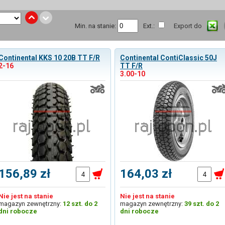
Min. na stanie:
Ext.:
Export do
Continental KKS 10 20B TT F/R
Continental ContiClassic 50J
2-16
TT F/R
3.00-10
156,89 zł
164,03 zł
Nie jest na stanie
Nie jest na stanie
magazyn zewnętrzny:
12 szt. do 2
magazyn zewnętrzny:
39 szt. do 2
dni robocze
dni robocze