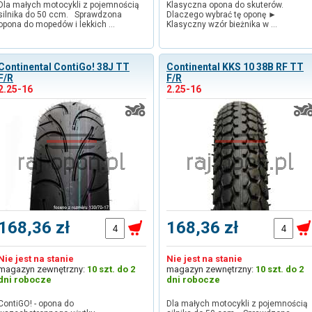
Dla małych motocykli z pojemnością
Klasyczna opona do skuterów.
silnika do 50 ccm. Sprawdzona
Dlaczego wybrać tę oponę ►
opona do mopedów i lekkich …
Klasyczny wzór bieżnika w …
Continental ContiGo! 38J TT
Continental KKS 10 38B RF TT
F/R
F/R
2.25-16
2.25-16
168,36 zł
168,36 zł
Nie jest na stanie
Nie jest na stanie
magazyn zewnętrzny:
10 szt. do 2
magazyn zewnętrzny:
10 szt. do 2
dni robocze
dni robocze
ContiGO! - opona do
Dla małych motocykli z pojemnością