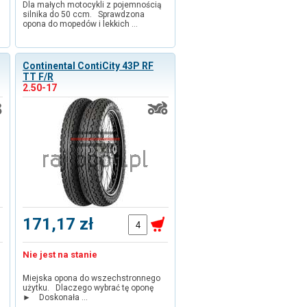
Dla małych motocykli z pojemnością
silnika do 50 ccm. Sprawdzona
opona do mopedów i lekkich …
Continental ContiCity 43P RF
TT F/R
2.50-17
171,17 zł
Nie jest na stanie
Miejska opona do wszechstronnego
użytku. Dlaczego wybrać tę oponę
► Doskonała …