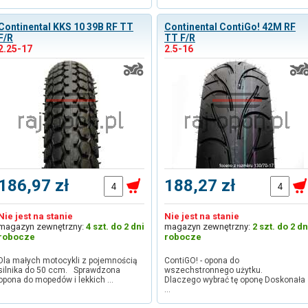
Continental KKS 10 39B RF TT
Continental ContiGo! 42M RF
F/R
TT F/R
2.25-17
2.5-16
186,97 zł
188,27 zł
Nie jest na stanie
Nie jest na stanie
magazyn zewnętrzny:
4 szt. do 2 dni
magazyn zewnętrzny:
2 szt. do 2 dn
robocze
robocze
Dla małych motocykli z pojemnością
ContiGO! - opona do
silnika do 50 ccm. Sprawdzona
wszechstronnego użytku.
opona do mopedów i lekkich …
Dlaczego wybrać tę oponę Doskonała
…