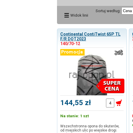
Sortuj według:
Widok linii
Continental ContiTwist 65P TL
F/R DOT2023
140/70-12
144,55 zł
Na stanie: 1 szt
Wszechstronna opona do skuterów,
od miejskich ulic po wiejskie drogi.