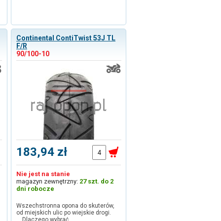
Continental ContiTwist 53J TL
F/R
90/100-10
183,94 zł
Nie jest na stanie
magazyn zewnętrzny:
27 szt. do 2
dni robocze
Wszechstronna opona do skuterów,
od miejskich ulic po wiejskie drogi.
Dlaczego wybrać …