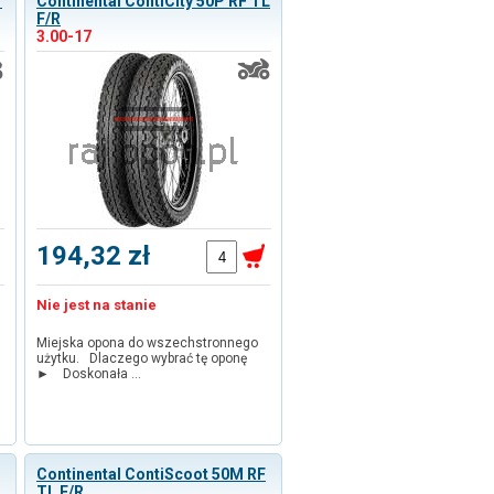
T
Continental ContiCity 50P RF TL
F/R
3.00-17
194,32 zł
Nie jest na stanie
Miejska opona do wszechstronnego
użytku. Dlaczego wybrać tę oponę
► Doskonała …
Continental ContiScoot 50M RF
TL F/R