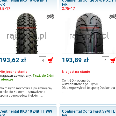
Continental KKS 10 43B RF TT
Continental ContiGo! 47P XL T
F/R
F/R
2.5-17
2.75-17
193,62 zł
193,89 zł
Nie jest na stanie
Nie jest na stanie
magazyn zewnętrzny:
7 szt. do 2 dni
robocze
ContiGO! - opona do
wszechstronnego użytku.
Dlaczego wybrać tę oponę Doskonała
Dla małych motocykli z pojemnością
…
silnika do 50 ccm. Sprawdzona
opona do mopedów i lekkich …
Continental KKS 10 24B TT WW
Continental ContiTwist 59M TL
F/R
F/R