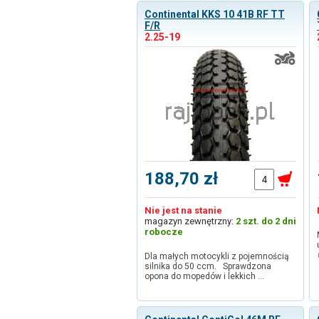
Continental KKS 10 41B RF TT
F/R
2.25-19
188,70 zł
Nie jest na stanie
magazyn zewnętrzny:
2 szt. do 2 dni
robocze
Dla małych motocykli z pojemnością
silnika do 50 ccm. Sprawdzona
opona do mopedów i lekkich …