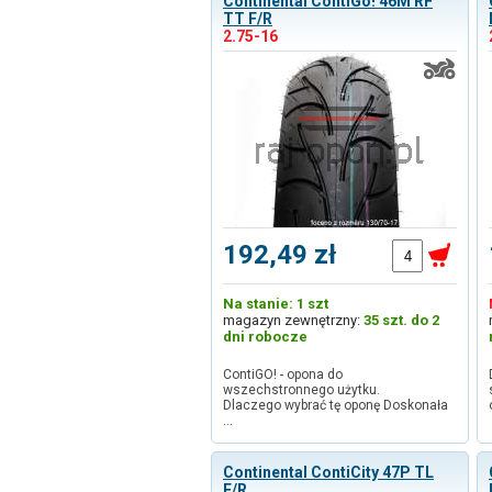
Continental ContiGo! 46M RF
TT F/R
2.75-16
192,49 zł
Na stanie: 1 szt
magazyn zewnętrzny:
35 szt. do 2
dni robocze
ContiGO! - opona do
wszechstronnego użytku.
Dlaczego wybrać tę oponę Doskonała
…
Continental ContiCity 47P TL
F/R