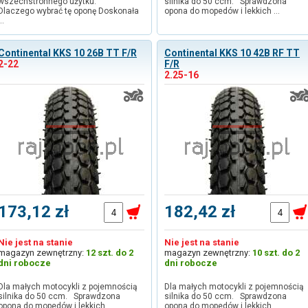
wszechstronnego użytku.
silnika do 50 ccm. Sprawdzona
Dlaczego wybrać tę oponę Doskonała
opona do mopedów i lekkich …
…
Continental KKS 10 26B TT F/R
Continental KKS 10 42B RF TT
2-22
F/R
2.25-16
173,12 zł
182,42 zł
Nie jest na stanie
Nie jest na stanie
magazyn zewnętrzny:
12 szt. do 2
magazyn zewnętrzny:
10 szt. do 2
dni robocze
dni robocze
Dla małych motocykli z pojemnością
Dla małych motocykli z pojemnością
silnika do 50 ccm. Sprawdzona
silnika do 50 ccm. Sprawdzona
opona do mopedów i lekkich …
opona do mopedów i lekkich …