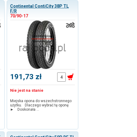
Continental ContiCity 38P TL
F/R
70/90-17
191,73 zł
Nie jest na stanie
Miejska opona do wszechstronnego
użytku. Dlaczego wybrać tę oponę
► Doskonała …