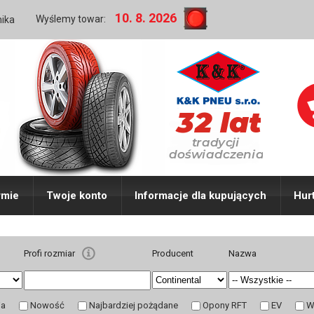
10. 8. 2026
Wyślemy towar:
nika
rmie
Twoje konto
Informacje dla kupujących
Hur
Profi rozmiar
Producent
Nazwa
ja
Nowość
Najbardziej pożądane
Opony RFT
EV
W