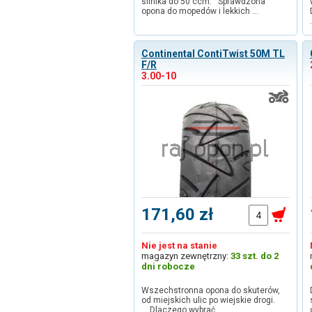
silnika do 50 ccm. Sprawdzona
opona do mopedów i lekkich …
Continental ContiTwist 50M TL
F/R
3.00-10
171,60 zł
Nie jest na stanie
magazyn zewnętrzny:
33 szt. do 2
dni robocze
Wszechstronna opona do skuterów,
od miejskich ulic po wiejskie drogi.
Dlaczego wybrać …