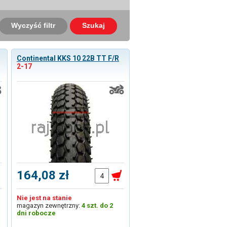
Wyczyść filtr
Szukaj
Continental KKS 10 22B TT F/R
2-17
164,08 zł
Nie jest na stanie
magazyn zewnętrzny:
4 szt. do 2
dni robocze