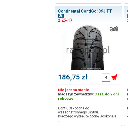
Continental ContiGo! 39J TT
F/R
2.25-17
186,75 zł
Nie jest na stanie
magazyn zewnętrzny:
3 szt. do 2 dni
robocze
ContiGO! - opona do
wszechstronnego użytku.
Dlaczego wybrać tę oponę Doskonała
…