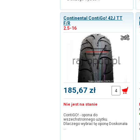
Continental ContiGo! 42J TT
F/R
2.5-16
185,67 zł
Nie jest na stanie
ContiGO! - opona do
wszechstronnego użytku.
Dlaczego wybrać tę oponę Doskonała
…