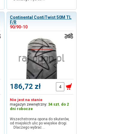
Continental ContiTwist 50M TL
F/R
90/90-10
186,72 zł
Nie jest na stanie
magazyn zewnętrzny:
34 szt. do 2
dni robocze
Wszechstronna opona do skuterów,
od miejskich ulic po wiejskie drogi.
Dlaczego wybrać …