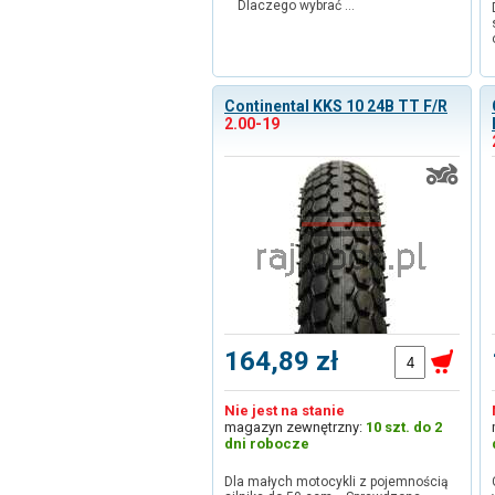
Dlaczego wybrać …
Continental KKS 10 24B TT F/R
2.00-19
164,89 zł
Nie jest na stanie
magazyn zewnętrzny:
10 szt. do 2
dni robocze
Dla małych motocykli z pojemnością