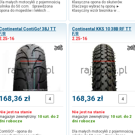
Dla małych motocykli z pojemnością
Klasyczna opona do skuterów.
silnika do 50 ccm. Sprawdzona
Dlaczego wybrać tę oponę ►
opona do mopedów i lekkich …
Klasyczny wzór bieżnika w …
Continental ContiGo! 38J TT
Continental KKS 10 38B RF TT
F/R
F/R
2.25-16
2.25-16
168,36 zł
168,36 zł
Nie jest na stanie
Nie jest na stanie
magazyn zewnętrzny:
10 szt. do 2
magazyn zewnętrzny:
10 szt. do 2
dni robocze
dni robocze
ContiGO! - opona do
Dla małych motocykli z pojemnością