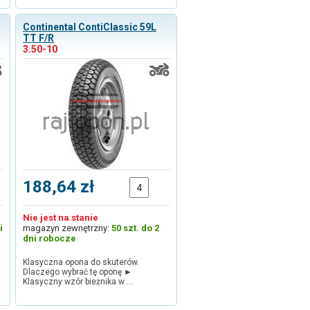
Continental ContiClassic 59L
TT F/R
3.50-10
188,64 zł
Nie jest na stanie
i
magazyn zewnętrzny:
50 szt. do 2
dni robocze
Klasyczna opona do skuterów.
Dlaczego wybrać tę oponę ►
Klasyczny wzór bieżnika w …