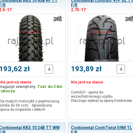
Continental KKS 10 43B RF TT
Continental ContiGo! 47P XL T
F/R
F/R
2.5-17
2.75-17
193,62 zł
193,89 zł
Nie jest na stanie
Nie jest na stanie
magazyn zewnętrzny:
7 szt. do 2 dni
robocze
ContiGO! - opona do
wszechstronnego użytku.
Dlaczego wybrać tę oponę Doskonała
Dla małych motocykli z pojemnością
…
silnika do 50 ccm. Sprawdzona
opona do mopedów i lekkich …
Continental KKS 10 24B TT WW
Continental ContiTwist 59M TL
F/R
F/R