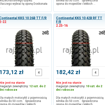
wszechstronnego użytku.
silnika do 50 ccm. Sprawdzona
Dlaczego wybrać tę oponę Doskonała
opona do mopedów i lekkich …
…
Continental KKS 10 26B TT F/R
Continental KKS 10 42B RF TT
2-22
F/R
2.25-16
173,12 zł
182,42 zł
Nie jest na stanie
Nie jest na stanie
magazyn zewnętrzny:
12 szt. do 2
magazyn zewnętrzny:
10 szt. do 2
dni robocze
dni robocze
Dla małych motocykli z pojemnością
Dla małych motocykli z pojemnością
silnika do 50 ccm. Sprawdzona
silnika do 50 ccm. Sprawdzona
opona do mopedów i lekkich …
opona do mopedów i lekkich …