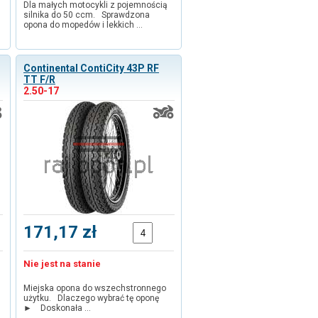
Dla małych motocykli z pojemnością
silnika do 50 ccm. Sprawdzona
opona do mopedów i lekkich …
Continental ContiCity 43P RF
TT F/R
2.50-17
171,17 zł
Nie jest na stanie
Miejska opona do wszechstronnego
użytku. Dlaczego wybrać tę oponę
► Doskonała …