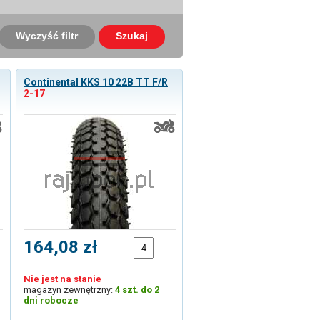
Wyczyść filtr
Szukaj
Continental KKS 10 22B TT F/R
2-17
164,08 zł
Nie jest na stanie
magazyn zewnętrzny:
4 szt. do 2
dni robocze