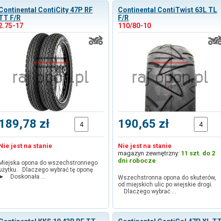
Continental ContiCity 47P RF
Continental ContiTwist 63L TL
TT F/R
F/R
2.75-17
110/80-10
189,78 zł
190,65 zł
Nie jest na stanie
Nie jest na stanie
magazyn zewnętrzny:
11 szt. do 2
dni robocze
Miejska opona do wszechstronnego
użytku. Dlaczego wybrać tę oponę
► Doskonała …
Wszechstronna opona do skuterów,
od miejskich ulic po wiejskie drogi.
Dlaczego wybrać …