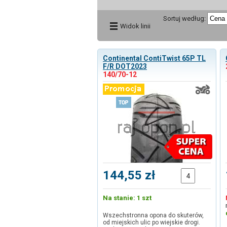
Sortuj według:
Widok linii
Continental ContiTwist 65P TL
F/R DOT2023
140/70-12
144,55 zł
Na stanie: 1 szt
Wszechstronna opona do skuterów,
od miejskich ulic po wiejskie drogi.