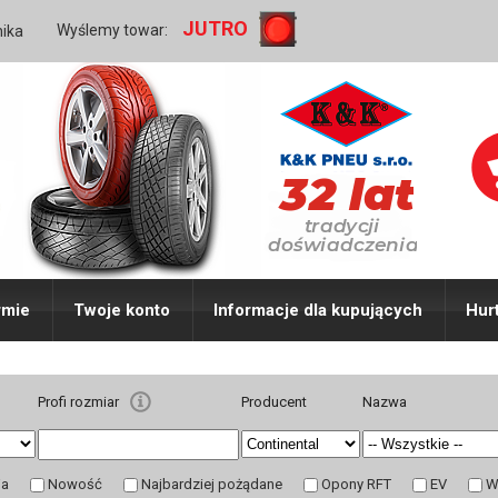
JUTRO
Wyślemy towar:
nika
rmie
Twoje konto
Informacje dla kupujących
Hur
Profi rozmiar
Producent
Nazwa
ja
Nowość
Najbardziej pożądane
Opony RFT
EV
W