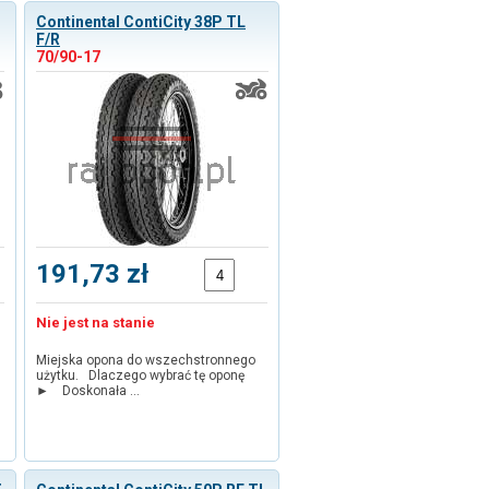
Continental ContiCity 38P TL
F/R
70/90-17
191,73 zł
Nie jest na stanie
Miejska opona do wszechstronnego
użytku. Dlaczego wybrać tę oponę
► Doskonała …