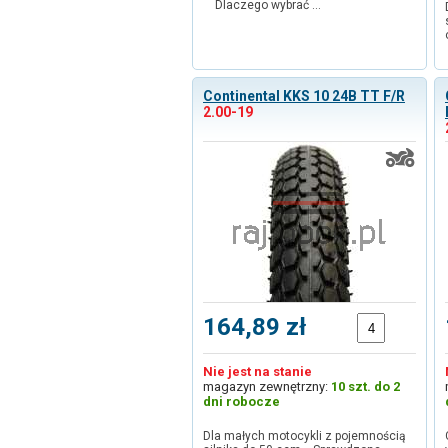
Dlaczego wybrać …
Continental KKS 10 24B TT F/R
2.00-19
164,89 zł
Nie jest na stanie
magazyn zewnętrzny:
10 szt. do 2
dni robocze
Dla małych motocykli z pojemnością