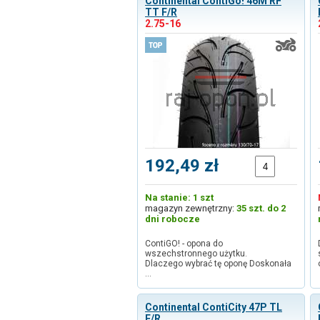
Continental ContiGo! 46M RF
TT F/R
2.75-16
192,49 zł
Na stanie: 1 szt
magazyn zewnętrzny:
35 szt. do 2
dni robocze
ContiGO! - opona do
wszechstronnego użytku.
Dlaczego wybrać tę oponę Doskonała
…
Continental ContiCity 47P TL
F/R