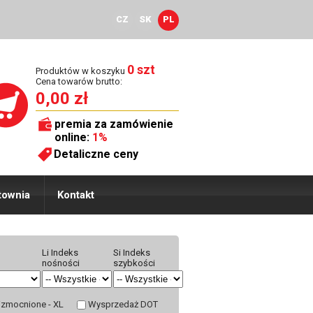
CZ
SK
PL
0 szt
Produktów w koszyku
Cena towarów brutto:
0,00 zł
premia za zamówienie
online:
1%
Detaliczne ceny
townia
Kontakt
Li Indeks
Si Indeks
nośności
szybkości
zmocnione - XL
Wysprzedaż DOT