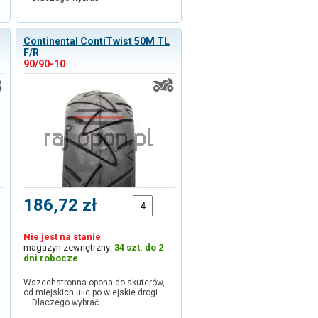
Continental ContiTwist 50M TL
F/R
90/90-10
186,72 zł
Nie jest na stanie
magazyn zewnętrzny:
34 szt. do 2
dni robocze
Wszechstronna opona do skuterów,
od miejskich ulic po wiejskie drogi.
Dlaczego wybrać …