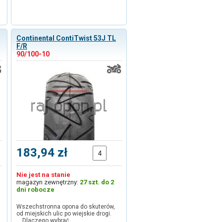
Continental ContiTwist 53J TL
F/R
90/100-10
183,94 zł
Nie jest na stanie
magazyn zewnętrzny:
27 szt. do 2
dni robocze
Wszechstronna opona do skuterów,
od miejskich ulic po wiejskie drogi.
Dlaczego wybrać …