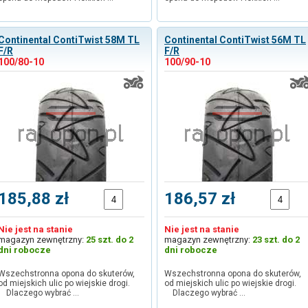
Continental ContiTwist 58M TL
Continental ContiTwist 56M TL
F/R
F/R
100/80-10
100/90-10
185,88 zł
186,57 zł
Nie jest na stanie
Nie jest na stanie
magazyn zewnętrzny:
25 szt. do 2
magazyn zewnętrzny:
23 szt. do 2
dni robocze
dni robocze
Wszechstronna opona do skuterów,
Wszechstronna opona do skuterów,
od miejskich ulic po wiejskie drogi.
od miejskich ulic po wiejskie drogi.
Dlaczego wybrać …
Dlaczego wybrać …