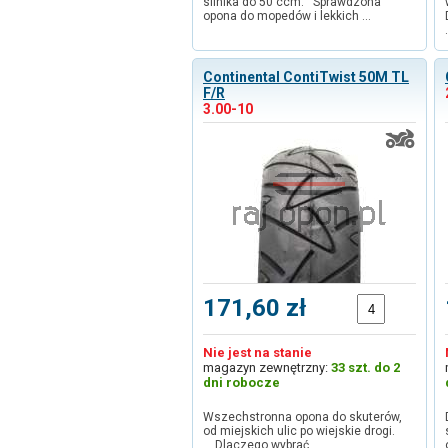
silnika do 50 ccm. Sprawdzona
opona do mopedów i lekkich …
Continental ContiTwist 50M TL
F/R
3.00-10
171,60 zł
Nie jest na stanie
magazyn zewnętrzny:
33 szt. do 2
dni robocze
Wszechstronna opona do skuterów,
od miejskich ulic po wiejskie drogi.
Dlaczego wybrać …