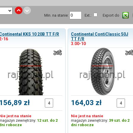
Min. na stanie:
Ext.:
Export do
Continental KKS 10 20B TT F/R
Continental ContiClassic 50J
2-16
TT F/R
3.00-10
156,89 zł
164,03 zł
Nie jest na stanie
Nie jest na stanie
magazyn zewnętrzny:
12 szt. do 2
magazyn zewnętrzny:
39 szt. do 2
dni robocze
dni robocze