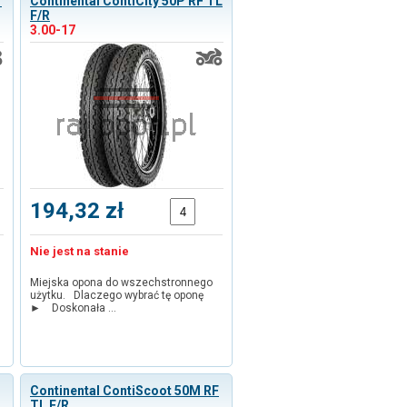
T
Continental ContiCity 50P RF TL
F/R
3.00-17
194,32 zł
Nie jest na stanie
Miejska opona do wszechstronnego
użytku. Dlaczego wybrać tę oponę
► Doskonała …
Continental ContiScoot 50M RF
TL F/R