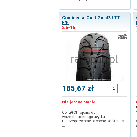
Continental ContiGo! 42J TT
F/R
2.5-16
185,67 zł
Nie jest na stanie
ContiGO! - opona do
wszechstronnego użytku.
Dlaczego wybrać tę oponę Doskonała
…