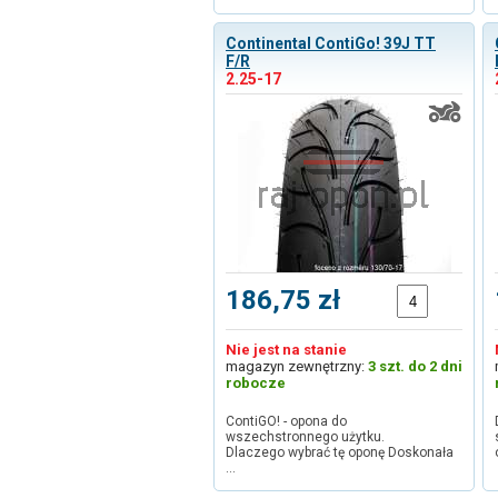
Continental ContiGo! 39J TT
F/R
2.25-17
186,75 zł
Nie jest na stanie
magazyn zewnętrzny:
3 szt. do 2 dni
robocze
ContiGO! - opona do
wszechstronnego użytku.
Dlaczego wybrać tę oponę Doskonała
…