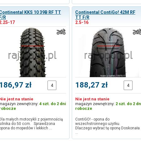
Continental KKS 10 39B RF TT
Continental ContiGo! 42M RF
F/R
TT F/R
2.25-17
2.5-16
186,97 zł
188,27 zł
Nie jest na stanie
Nie jest na stanie
magazyn zewnętrzny:
4 szt. do 2 dni
magazyn zewnętrzny:
2 szt. do 2 dn
robocze
robocze
Dla małych motocykli z pojemnością
ContiGO! - opona do
silnika do 50 ccm. Sprawdzona
wszechstronnego użytku.
opona do mopedów i lekkich …
Dlaczego wybrać tę oponę Doskonała
…