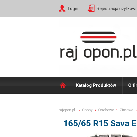
Login
Rejestracja użytkow
Katalog Produktów
O fi
rajopon.pl
Opony
Osobowe
Zimowe
165/65 R15 Sava 