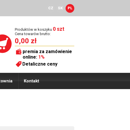
CZ
SK
PL
0 szt
Produktów w koszyku
Cena towarów brutto:
0,00 zł
premia za zamówienie
online:
1%
Detaliczne ceny
townia
Kontakt