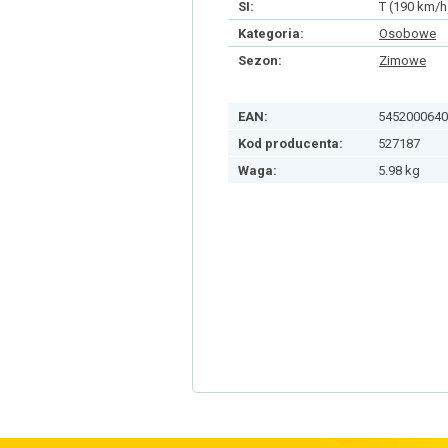
SI:
T (190 km/h
Kategoria:
Osobowe
Sezon:
Zimowe
EAN:
5452000640
Kod producenta:
527187
Waga:
5.98 kg