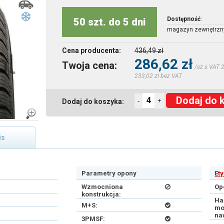
Dostępność
:
50 szt. do 5 dni
magazyn zewnętrzn
Cena producenta:
436,49 zł
286,62 zł
Twoja cena:
/sz s VAT 
233,02 zł bez VAT
Dodaj do 
-
+
Dodaj do koszyka:
is
Parametry opony
Et
Wzmocniona
Op
konstrukcja:
Ha
M+S:
mo
na
3PMSF: