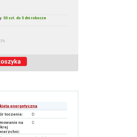
y:
50 szt. do 5 dni robocze
23%
koszyka
ykieta energetyczna
ór toczenia:
D
mowanie na
C
krej
wierzchni: