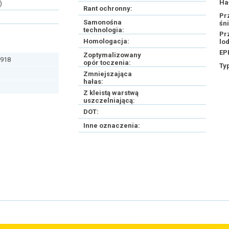
Ha
)
Rant ochronny:
Pr
Samonośna
śn
technologia:
Pr
Homologacja:
lo
EP
Zoptymalizowany
918
opór toczenia:
Ty
Zmniejszająca
hałas:
Z kleistą warstwą
uszczelniającą:
DOT:
Inne oznaczenia: