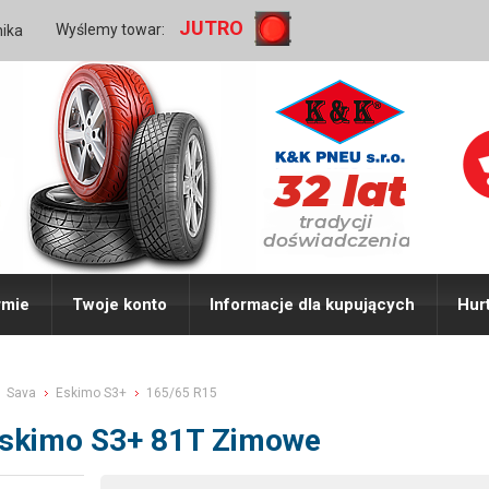
JUTRO
Wyślemy towar:
nika
rmie
Twoje konto
Informacje dla kupujących
Hur
Sava
Eskimo S3+
165/65 R15
Eskimo S3+ 81T Zimowe