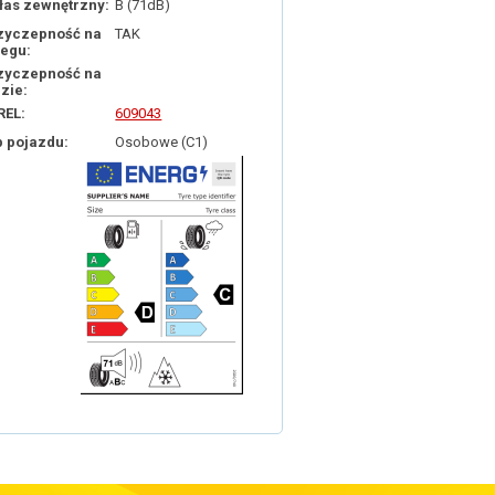
łas zewnętrzny:
B (71dB)
zyczepność na
TAK
iegu:
zyczepność na
dzie:
REL:
609043
p pojazdu:
Osobowe (C1)