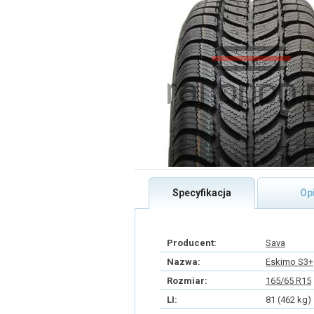
Specyfikacja
Op
Producent:
Sava
Nazwa:
Eskimo S3+
Rozmiar:
165/65 R15
LI:
81 (462 kg)