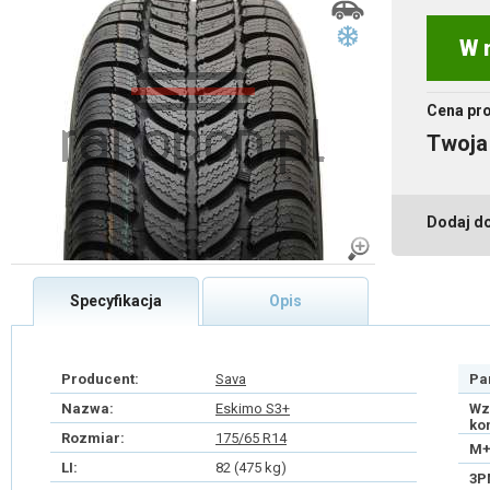
W 
Cena pr
Twoja
Dodaj d
Specyfikacja
Opis
Producent:
Sava
Pa
Nazwa:
Eskimo S3+
Wz
ko
Rozmiar:
175/65 R14
M+
LI:
82 (475 kg)
3P