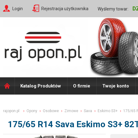
D
Login
Rejestracja użytkownika
Wyślemy towar:
Katalog Produktów
O firmie
Twoje konto
rajopon.pl
Opony
Osobowe
Zimowe
Sava
Eskimo S3+
175/65 
175/65 R14 Sava Eskimo S3+ 82