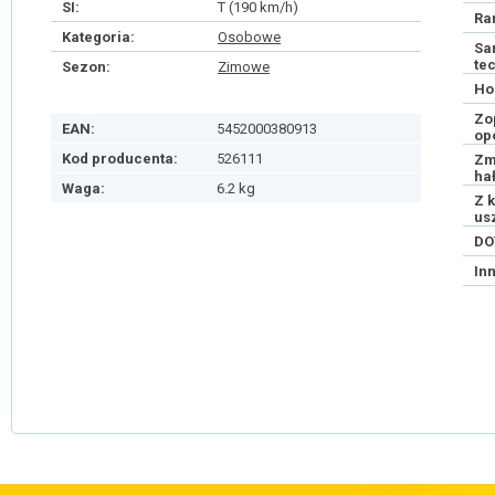
SI:
T (190 km/h)
Ra
Kategoria:
Osobowe
Sa
te
Sezon:
Zimowe
Ho
Zo
EAN:
5452000380913
op
Kod producenta:
526111
Zm
ha
Waga:
6.2 kg
Z 
us
DO
In