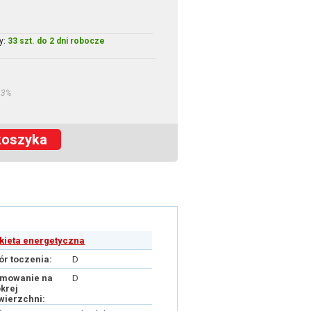
y:
33 szt. do 2 dni robocze
23%
koszyka
ykieta energetyczna
ór toczenia:
D
mowanie na
D
krej
wierzchni: