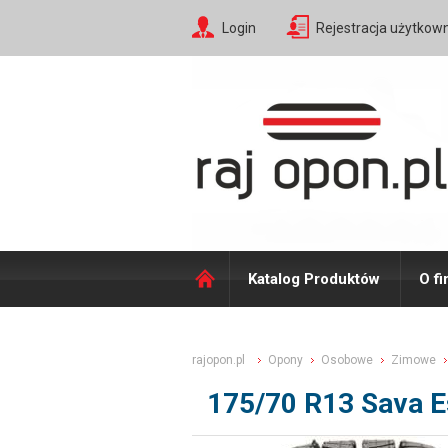
Login
Rejestracja użytkow
Katalog Produktów
O fi
rajopon.pl
Opony
Osobowe
Zimowe
175/70 R13 Sava 