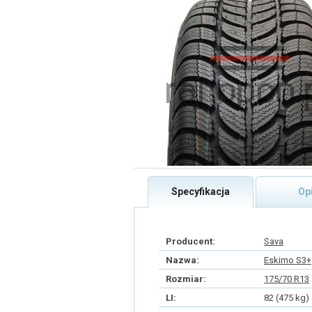
Specyfikacja
Op
Producent:
Sava
Nazwa:
Eskimo S3+
Rozmiar:
175/70 R13
LI:
82 (475 kg)