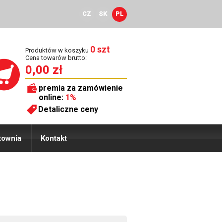
CZ
SK
PL
0 szt
Produktów w koszyku
Cena towarów brutto:
0,00 zł
premia za zamówienie
online:
1%
Detaliczne ceny
townia
Kontakt