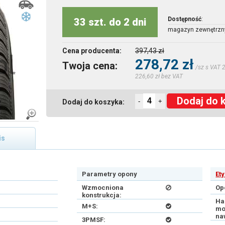
Dostępność
:
33 szt. do 2 dni
magazyn zewnętrzn
Cena producenta:
397,43 zł
278,72 zł
Twoja cena:
/sz s VAT 
226,60 zł bez VAT
Dodaj do 
-
+
Dodaj do koszyka:
is
Parametry opony
Et
Wzmocniona
Op
konstrukcja:
Ha
M+S:
mo
na
3PMSF: