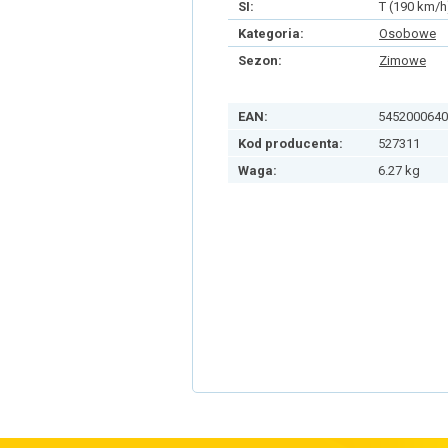
SI:
T (190 km/h
Kategoria:
Osobowe
Sezon:
Zimowe
EAN:
5452000640
Kod producenta:
527311
Waga:
6.27 kg