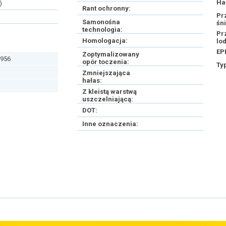
Ha
)
Rant ochronny:
Pr
Samonośna
śn
technologia:
Pr
Homologacja:
lo
EP
Zoptymalizowany
956
opór toczenia:
Ty
Zmniejszająca
hałas:
Z kleistą warstwą
uszczelniającą:
DOT:
Inne oznaczenia: