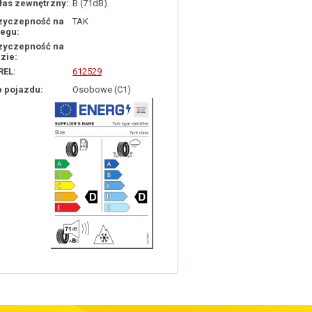
łas zewnętrzny:
B (71dB)
zyczepność na
TAK
iegu:
zyczepność na
dzie:
REL:
612529
p pojazdu:
Osobowe (C1)