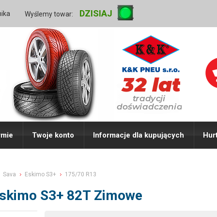
DZISIAJ
nika
Wyślemy towar:
rmie
Twoje konto
Informacje dla kupujących
Hur
Sava
Eskimo S3+
175/70 R13
Eskimo S3+ 82T Zimowe