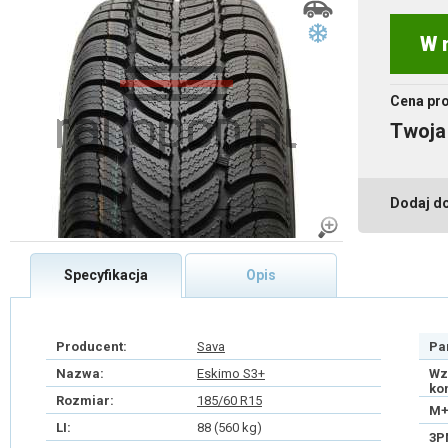
W 
Cena pr
Twoja
Dodaj d
Specyfikacja
Opis
Producent:
Sava
Pa
Nazwa:
Eskimo S3+
Wz
ko
Rozmiar:
185/60 R15
M+
LI:
88 (560 kg)
3P