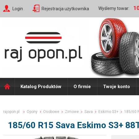
10
Wyślemy towar:
Login
Rejestracja użytkownika
Katalog Produktów
O firmie
Twoje konto
rajopon.pl
Opony
Osobowe
Zimowe
Sava
Eskimo S3+
185/60 
185/60 R15 Sava Eskimo S3+ 88