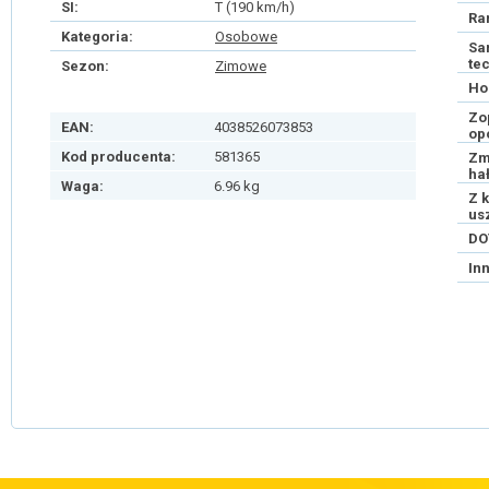
SI:
T (190 km/h)
Ra
Kategoria:
Osobowe
Sa
te
Sezon:
Zimowe
Ho
Zo
EAN:
4038526073853
op
Kod producenta:
581365
Zm
ha
Waga:
6.96 kg
Z 
us
DO
In