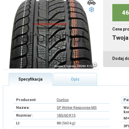
46
Cena pr
Twoja
Dodaj d
Specyfikacja
Opis
Producent:
Dunlop
Pa
Nazwa:
SP Winter Response MS
Wz
ko
Rozmiar:
185/60 R15
M+
LI:
88 (560 kg)
3P