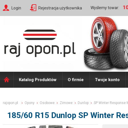
10
Wyślemy towar:
Login
Rejestracja użytkownika
Katalog Produktów
O firmie
Twoje konto
rajopon.pl
Opony
Osobowe
Zimowe
Dunlop
SP Winter Response 
185/60 R15 Dunlop SP Winter R