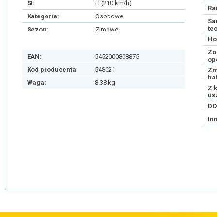
SI:
H (210 km/h)
Ra
Kategoria:
Osobowe
Sa
te
Sezon:
Zimowe
Ho
Zo
EAN:
5452000808875
op
Kod producenta:
548021
Zm
ha
Waga:
8.38 kg
Z 
us
DO
In