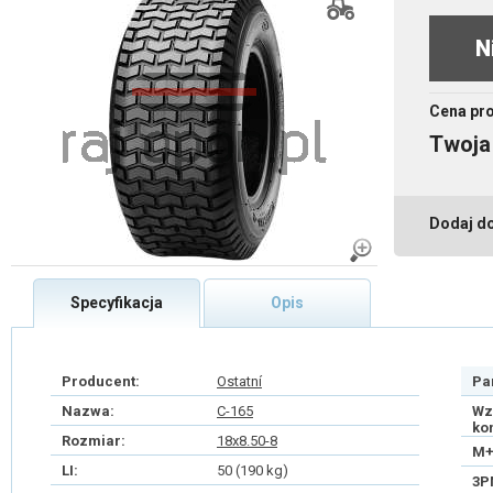
N
Cena pr
Twoja
Dodaj d
Specyfikacja
Opis
Producent:
Ostatní
Pa
Nazwa:
C-165
Wz
ko
Rozmiar:
18x8.50-8
M+
LI:
50 (190 kg)
3P