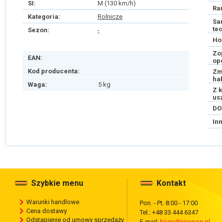
SI:
M (130 km/h)
Ra
Kategoria:
Rolnicze
Sa
te
Sezon:
-
Ho
Zo
EAN:
op
Kod producenta:
Zm
ha
Waga:
5 kg
Z 
us
DO
In
Szybkie menu
Kontakt
Warunki handlowe
Pon. - Pt. 8:00 - 17:00
Cena dostawy
Tel.: +48 33 444 6347
Odstąpienie od umowy sprzedaży
E-mail:
biuro@rajopon.pl