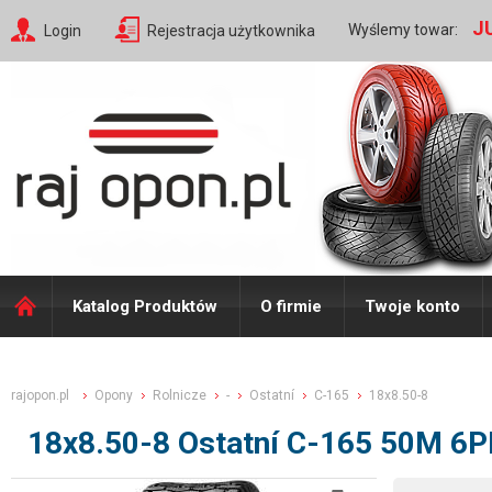
J
Wyślemy towar:
Login
Rejestracja użytkownika
Katalog Produktów
O firmie
Twoje konto
rajopon.pl
Opony
Rolnicze
-
Ostatní
C-165
18x8.50-8
18x8.50-8 Ostatní C-165 50M 6PR