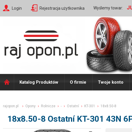
J
Wyślemy towar:
Login
Rejestracja użytkownika
Katalog Produktów
O firmie
Twoje konto
rajopon.pl
Opony
Rolnicze
-
Ostatní
KT-301
18x8.50-8
18x8.50-8 Ostatní KT-301 43N 6