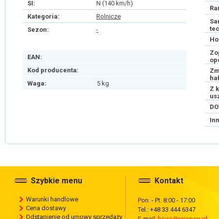
SI:
N (140 km/h)
Ra
Kategoria:
Rolnicze
Sa
te
Sezon:
-
Ho
Zo
EAN:
op
Kod producenta:
Zm
ha
Waga:
5 kg
Z 
us
DO
In
Szybkie menu
Kontakt
Warunki handlowe
Pon. - Pt. 8:00 - 17:00
Cena dostawy
Tel.: +48 33 444 6347
Odstąpienie od umowy sprzedaży
E-mail:
biuro@rajopon.pl