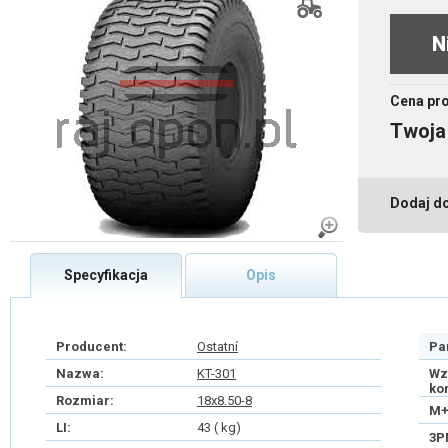
N
Cena pr
Twoja
Dodaj d
Specyfikacja
Opis
Producent:
Ostatní
Pa
Nazwa:
KT-301
Wz
ko
Rozmiar:
18x8.50-8
M+
LI:
43 ( kg)
3P