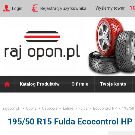
10
Wyślemy towar:
Login
Rejestracja użytkownika
Katalog Produktów
O firmie
Twoje konto
rajopon.pl
Opony
Osobowe
Letnie
Fulda
Ecocontrol HP
195/50
195/50 R15 Fulda Ecocontrol HP