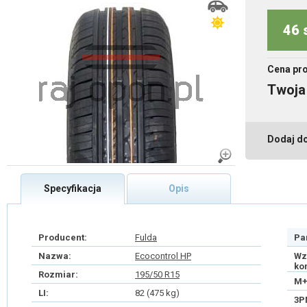
46 
Cena pr
Twoja
Dodaj d
Specyfikacja
Opis
Producent:
Fulda
Pa
Nazwa:
Ecocontrol HP
Wz
ko
Rozmiar:
195/50 R15
M+
LI:
82 (475 kg)
3P