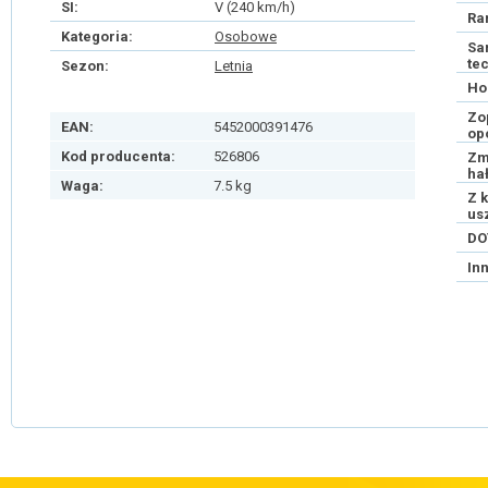
SI:
V (240 km/h)
Ra
Kategoria:
Osobowe
Sa
te
Sezon:
Letnia
Ho
Zo
EAN:
5452000391476
op
Kod producenta:
526806
Zm
ha
Waga:
7.5 kg
Z 
us
DO
In