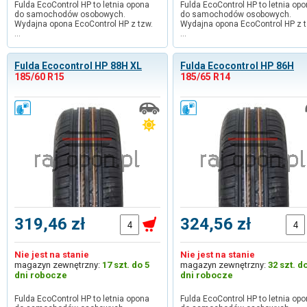
Fulda EcoControl HP to letnia opona
Fulda EcoControl HP to letnia op
do samochodów osobowych.
do samochodów osobowych.
Wydajna opona EcoControl HP z tzw.
Wydajna opona EcoControl HP z t
…
…
Fulda Ecocontrol HP 88H XL
Fulda Ecocontrol HP 86H
185/60 R15
185/65 R14
319,46 zł
324,56 zł
Nie jest na stanie
Nie jest na stanie
magazyn zewnętrzny:
17 szt. do 5
magazyn zewnętrzny:
32 szt. d
dni robocze
dni robocze
Fulda EcoControl HP to letnia opona
Fulda EcoControl HP to letnia op