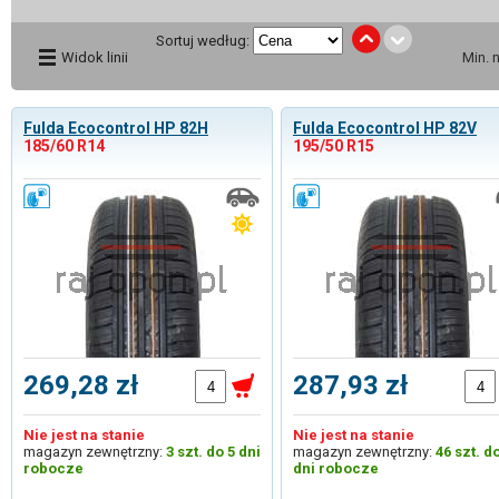
Sortuj według:
Widok linii
Min. 
Fulda Ecocontrol HP 82H
Fulda Ecocontrol HP 82V
185/60 R14
195/50 R15
269,28 zł
287,93 zł
Nie jest na stanie
Nie jest na stanie
magazyn zewnętrzny:
3 szt. do 5 dni
magazyn zewnętrzny:
46 szt. d
robocze
dni robocze