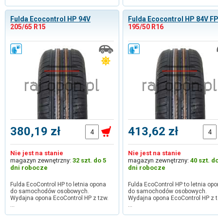
Fulda Ecocontrol HP 94V
Fulda Ecocontrol HP 84V F
205/65 R15
195/50 R16
380,19 zł
413,62 zł
Nie jest na stanie
Nie jest na stanie
magazyn zewnętrzny:
32 szt. do 5
magazyn zewnętrzny:
40 szt. d
dni robocze
dni robocze
Fulda EcoControl HP to letnia opona
Fulda EcoControl HP to letnia op
do samochodów osobowych.
do samochodów osobowych.
Wydajna opona EcoControl HP z tzw.
Wydajna opona EcoControl HP z t
…
…