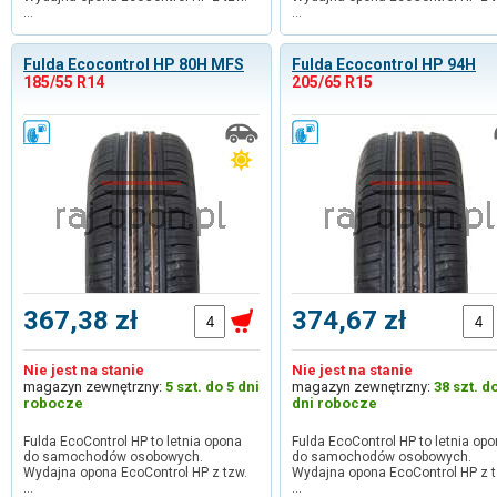
…
…
Fulda Ecocontrol HP 80H MFS
Fulda Ecocontrol HP 94H
185/55 R14
205/65 R15
367,38 zł
374,67 zł
Nie jest na stanie
Nie jest na stanie
magazyn zewnętrzny:
5 szt. do 5 dni
magazyn zewnętrzny:
38 szt. d
robocze
dni robocze
Fulda EcoControl HP to letnia opona
Fulda EcoControl HP to letnia op
do samochodów osobowych.
do samochodów osobowych.
Wydajna opona EcoControl HP z tzw.
Wydajna opona EcoControl HP z t
…
…