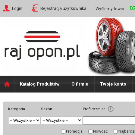
D
Login
Rejestracja użytkownika
Wyślemy towar:
Katalog Produktów
O firmie
Twoje konto
Kategoria
Sezon
Profi rozmiar
Promocja
Nowość
Najbardz