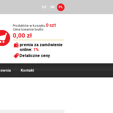
CZ
SK
PL
0 szt
Produktów w koszyku
Cena towarów brutto:
0,00 zł
premia za zamówienie
online:
1%
Detaliczne ceny
townia
Kontakt