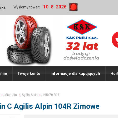
10. 8. 2026
Wyślemy towar:
nika
rmie
Twoje konto
Informacje dla kupujących
Hur
Michelin
Agilis Alpin
195/70 R15
in C Agilis Alpin 104R Zimowe