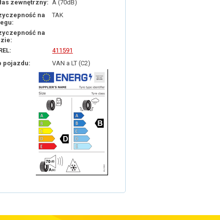
łas zewnętrzny:
A (70dB)
zyczepność na
TAK
iegu:
zyczepność na
dzie:
REL:
411591
p pojazdu:
VAN a LT (C2)