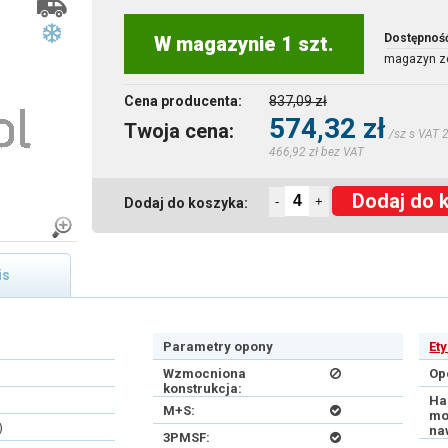
Dostępnoś
W magazynie 1 szt.
magazyn z
Cena producenta:
837,09 zł
574,32 zł
Twoja cena:
/sz s VAT 
466,92 zł bez VAT
Dodaj do 
-
+
Dodaj do koszyka:
is
Parametry opony
Et
Wzmocniona
Op
konstrukcja:
Ha
M+S:
mo
)
na
3PMSF: