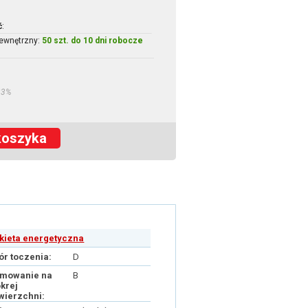
ć
:
ewnętrzny:
50 szt. do 10 dni robocze
23%
koszyka
ykieta energetyczna
ór toczenia:
D
mowanie na
B
krej
wierzchni: