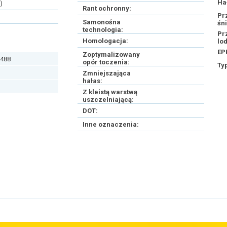
Ha
)
Rant ochronny:
Pr
Samonośna
śn
technologia:
Pr
Homologacja:
lo
EP
Zoptymalizowany
488
opór toczenia:
Ty
Zmniejszająca
hałas:
Z kleistą warstwą
uszczelniającą:
DOT:
Inne oznaczenia: