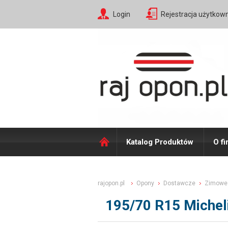
Login
Rejestracja użytkow
Katalog Produktów
O fi
rajopon.pl
Opony
Dostawcze
Zimowe
195/70 R15 Michel