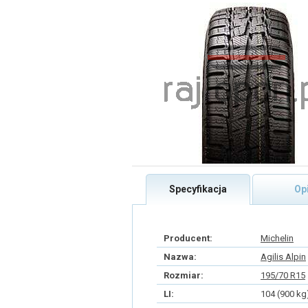
Specyfikacja
Op
Producent:
Michelin
Nazwa:
Agilis Alpin
Rozmiar:
195/70 R15
LI:
104 (900 kg