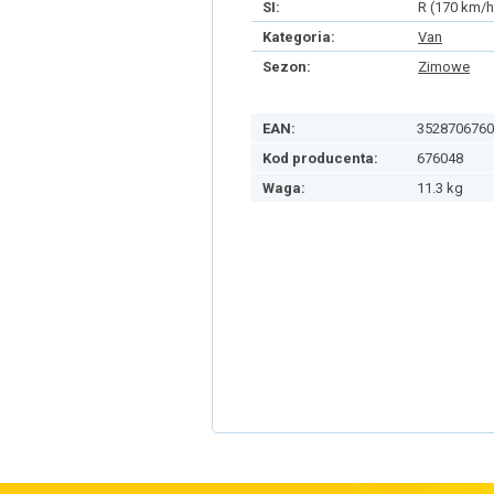
SI:
R (170 km/h
Kategoria:
Van
Sezon:
Zimowe
EAN:
3528706760
Kod producenta:
676048
Waga:
11.3 kg