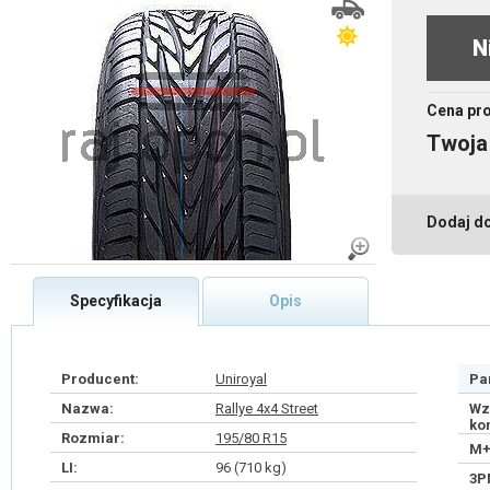
N
Cena pr
Twoja
Dodaj d
Specyfikacja
Opis
Producent:
Uniroyal
Pa
Nazwa:
Rallye 4x4 Street
Wz
ko
Rozmiar:
195/80 R15
M+
LI:
96 (710 kg)
3P