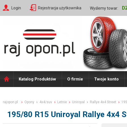
D
Login
Rejestracja użytkownika
Wyślemy towar:
Katalog Produktów
O firmie
Twoje konto
rajopon.pl
Opony
4x4/suv
Letnie
Uniroyal
Rallye 4x4 Street
195
195/80 R15 Uniroyal Rallye 4x4 S