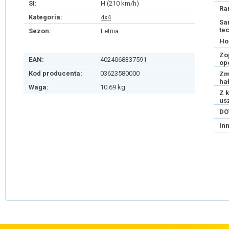
SI:
H (210 km/h)
Ra
Kategoria:
4x4
Sa
te
Sezon:
Letnia
Ho
Zo
EAN:
4024068337591
op
Kod producenta:
03623580000
Zm
ha
Waga:
10.69 kg
Z 
us
DO
In