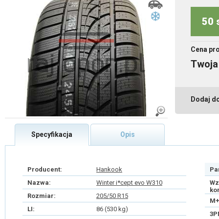
50 
Cena pr
Twoja
Dodaj d
Specyfikacja
Opis
Producent:
Hankook
Pa
Nazwa:
Winter i*cept evo W310
Wz
ko
Rozmiar:
205/50 R15
M+
LI:
86 (530 kg)
3P