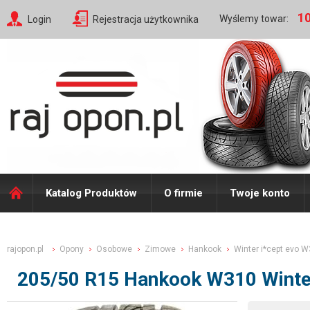
10
Wyślemy towar:
Login
Rejestracja użytkownika
Katalog Produktów
O firmie
Twoje konto
rajopon.pl
Opony
Osobowe
Zimowe
Hankook
Winter i*cept evo 
205/50 R15 Hankook W310 Winte