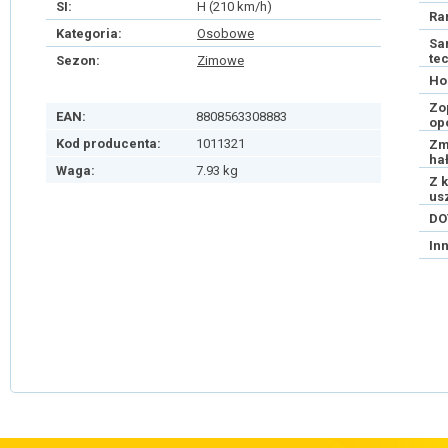
SI:
H (210 km/h)
Ra
Kategoria:
Osobowe
Sa
te
Sezon:
Zimowe
Ho
Zo
EAN:
8808563308883
op
Kod producenta:
1011321
Zm
ha
Waga:
7.93 kg
Z 
us
DO
In