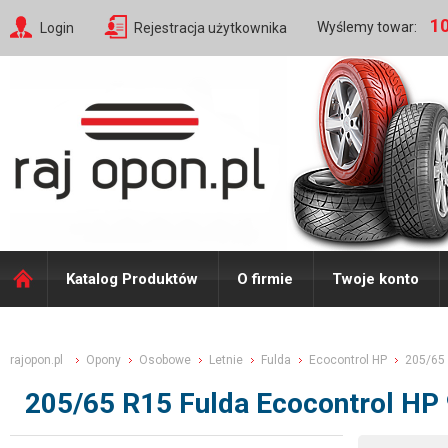
10
Wyślemy towar:
Login
Rejestracja użytkownika
Katalog Produktów
O firmie
Twoje konto
rajopon.pl
Opony
Osobowe
Letnie
Fulda
Ecocontrol HP
205/65
205/65 R15 Fulda Ecocontrol HP