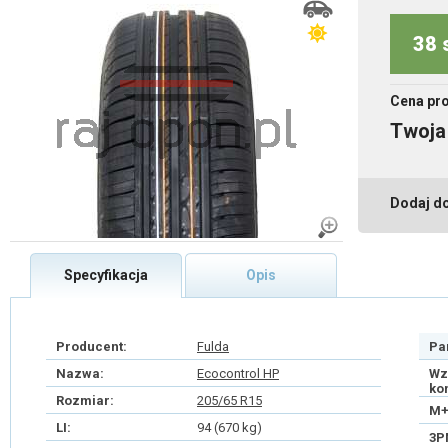
38 
Cena pr
Twoja
Dodaj d
Specyfikacja
Opis
Producent:
Fulda
Pa
Nazwa:
Ecocontrol HP
Wz
ko
Rozmiar:
205/65 R15
M+
LI:
94 (670 kg)
3P