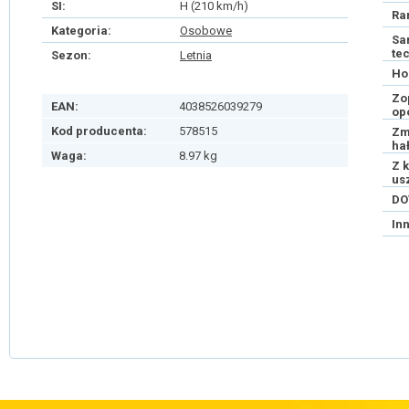
SI:
H (210 km/h)
Ra
Kategoria:
Osobowe
Sa
te
Sezon:
Letnia
Ho
Zo
EAN:
4038526039279
op
Kod producenta:
578515
Zm
ha
Waga:
8.97 kg
Z 
us
DO
In