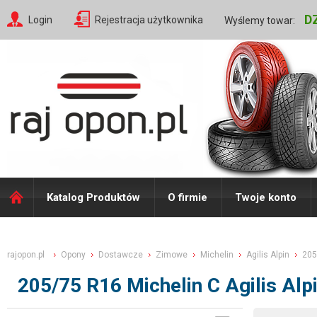
D
Login
Rejestracja użytkownika
Wyślemy towar:
Katalog Produktów
O firmie
Twoje konto
rajopon.pl
Opony
Dostawcze
Zimowe
Michelin
Agilis Alpin
205
205/75 R16 Michelin C Agilis Al