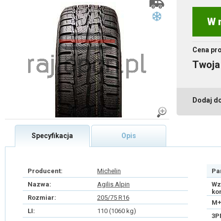
W 
Cena pr
Twoja
Dodaj d
Specyfikacja
Opis
Producent:
Michelin
Pa
Nazwa:
Agilis Alpin
Wz
ko
Rozmiar:
205/75 R16
M+
LI:
110 (1060 kg)
3P