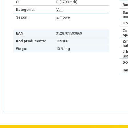
SI:
R (170 km/h)
Ra
Kategoria:
Van
Sa
te
Sezon:
Zimowe
Ho
Zo
EAN:
3528701593869
op
Kod producenta:
159386
Zm
ha
Waga:
13.91 kg
Z 
us
DO
In