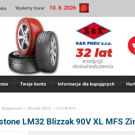
10. 8. 2026
Wyślemy towar:
nika
rmie
Twoje konto
Informacje dla kupujących
Hur
Bridgestone
Blizzak LM-32
215/45 R16
estone LM32 Blizzak 90V XL MFS 