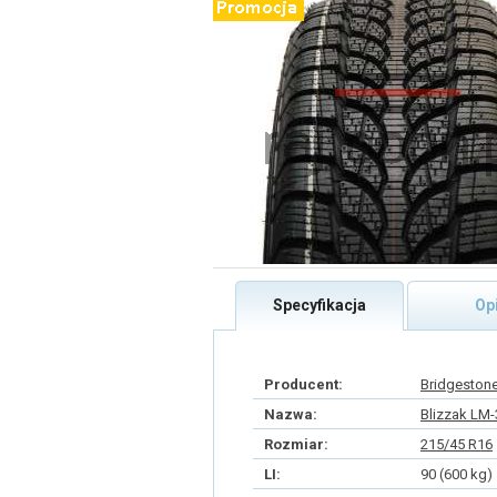
Specyfikacja
Op
Producent:
Bridgeston
Nazwa:
Blizzak LM-
Rozmiar:
215/45 R16
LI:
90 (600 kg)