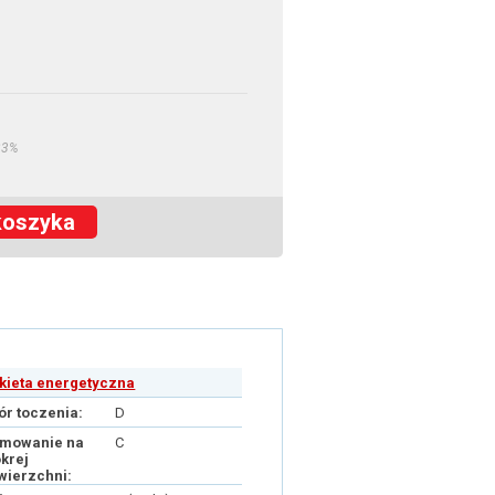
23%
koszyka
ykieta energetyczna
ór toczenia:
D
mowanie na
C
krej
wierzchni: