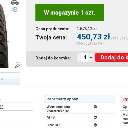
W magazynie 1 szt.
Cena producenta:
1 575,12 zł
450,73 zł
Twoja cena:
/sz s VAT 
366,45 zł bez VAT
Dodaj do 
-
+
Dodaj do koszyka:
is
e
Parametry opony
Et
32
Wzmocniona
Op
konstrukcja:
Ha
M+S:
mo
na
3PMSF: