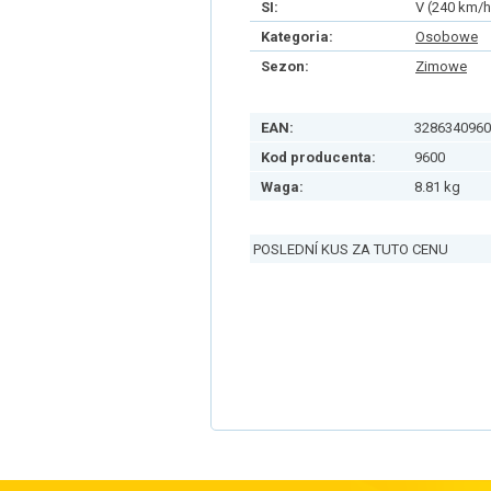
SI:
V (240 km/h
Kategoria:
Osobowe
Sezon:
Zimowe
EAN:
3286340960
Kod producenta:
9600
Waga:
8.81 kg
POSLEDNÍ KUS ZA TUTO CENU