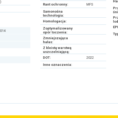
Ha
)
Rant ochronny:
MFS
Pr
Samonośna
śn
technologia:
Pr
Homologacja:
lo
EP
Zoptymalizowany
014
opór toczenia:
Ty
Zmniejszająca
hałas:
Z kleistą warstwą
uszczelniającą:
DOT:
2022
Inne oznaczenia: