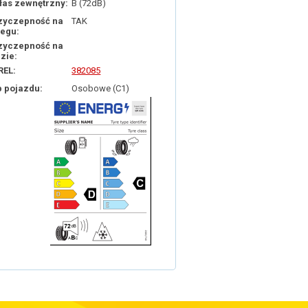
łas zewnętrzny:
B (72dB)
zyczepność na
TAK
iegu:
zyczepność na
dzie:
REL:
382085
p pojazdu:
Osobowe (C1)