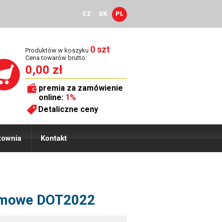
CZ
SK
PL
0 szt
Produktów w koszyku
Cena towarów brutto:
0,00 zł
premia za zamówienie
online:
1%
Detaliczne ceny
townia
Kontakt
Zimowe DOT2022