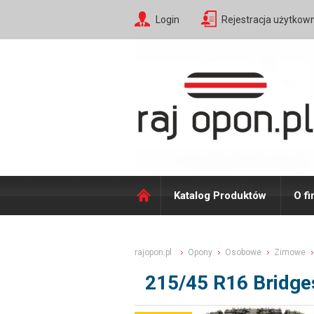
Login
Rejestracja użytkow
Katalog Produktów
O fi
rajopon.pl
Opony
Osobowe
Zimowe
215/45 R16 Bridg