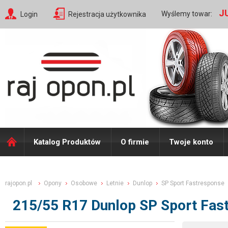
J
Wyślemy towar:
Login
Rejestracja użytkownika
Katalog Produktów
O firmie
Twoje konto
rajopon.pl
Opony
Osobowe
Letnie
Dunlop
SP Sport Fastresponse
215/55 R17 Dunlop SP Sport Fa