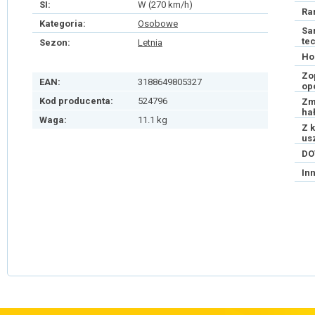
SI:
W (270 km/h)
Ra
Kategoria:
Osobowe
Sa
te
Sezon:
Letnia
Ho
Zo
EAN:
3188649805327
op
Kod producenta:
524796
Zm
ha
Waga:
11.1 kg
Z 
us
DO
In