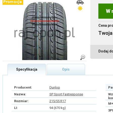
W 
Cena pr
Twoja
Dodaj d
Specyfikacja
Opis
Producent:
Dunlop
Pa
Nazwa:
SP Sport Fastresponse
Wz
ko
Rozmiar:
215/55 R17
M+
LI:
94 (670 kg)
3P