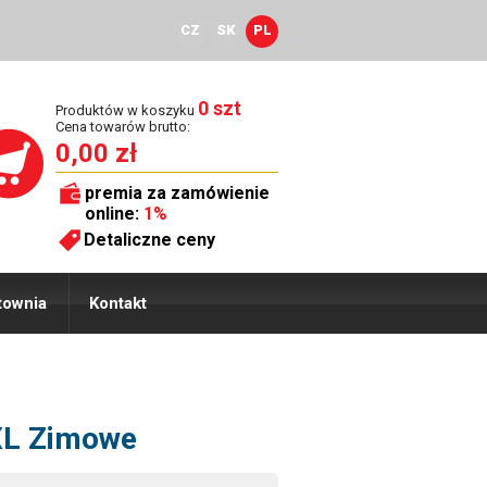
CZ
SK
PL
0 szt
Produktów w koszyku
Cena towarów brutto:
0,00 zł
premia za zamówienie
online:
1%
Detaliczne ceny
townia
Kontakt
 XL Zimowe