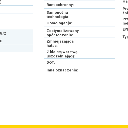
Ha
)
Rant ochronny:
Pr
Samonośna
śn
technologia:
Pr
Homologacja:
lo
EP
Zoptymalizowany
872
opór toczenia:
Ty
0
Zmniejszająca
hałas:
Z kleistą warstwą
uszczelniającą:
DOT:
Inne oznaczenia: