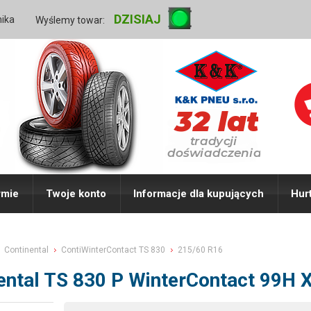
DZISIAJ
nika
Wyślemy towar:
rmie
Twoje konto
Informacje dla kupujących
Hur
Continental
ContiWinterContact TS 830
215/60 R16
ental TS 830 P WinterContact 99H