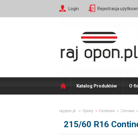
Login
Rejestracja użytkow
Katalog Produktów
O fi
rajopon.pl
Opony
Osobowe
Zimowe
215/60 R16 Contin