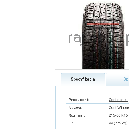
Specyfikacja
Op
Producent:
Continental
Nazwa:
ContiWinter
Rozmiar:
215/60 R16
LI:
99 (775 kg)