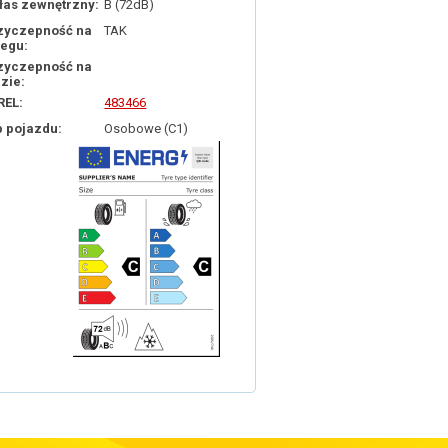
łas zewnętrzny:
B (72dB)
zyczepność na
TAK
iegu:
zyczepność na
dzie:
REL:
483466
p pojazdu:
Osobowe (C1)