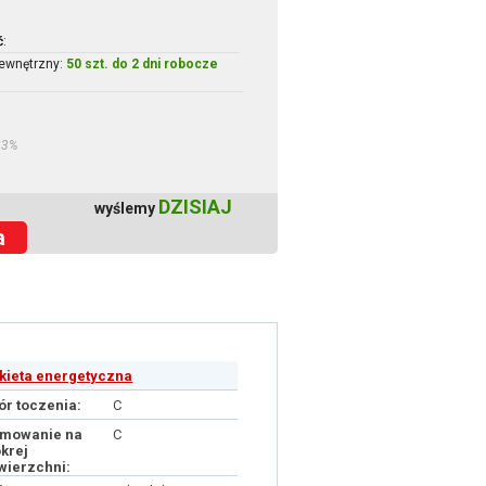
ć
:
ewnętrzny:
50 szt. do 2 dni robocze
23%
DZISIAJ
wyślemy
a
ykieta energetyczna
ór toczenia:
C
mowanie na
C
krej
wierzchni: