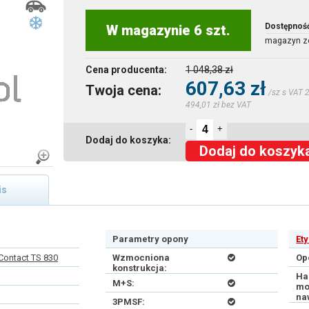
Dostępnoś
W magazynie 6 szt.
magazyn z
Cena producenta:
1 048,38 zł
607,63 zł
Twoja cena:
/sz s VAT 
494,01 zł bez VAT
-
+
Dodaj do koszyka:
Dodaj do koszyk
is
Parametry opony
Et
Contact TS 830
Wzmocniona
Op
konstrukcja:
Ha
M+S:
mo
na
3PMSF: