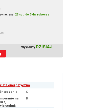
ć
:
ewnętrzny:
23 szt. do 5 dni robocze
23%
DZISIAJ
wyślemy
a
ykieta energetyczna
ór toczenia:
C
mowanie na
B
krej
wierzchni: