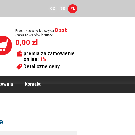
CZ
SK
PL
0 szt
Produktów w koszyku
Cena towarów brutto:
0,00 zł
premia za zamówienie
online:
1%
Detaliczne ceny
townia
Kontakt
e