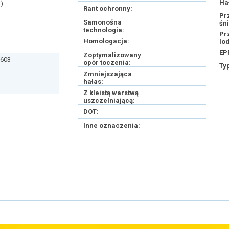
Ha
)
Rant ochronny:
Pr
Samonośna
śn
technologia:
Pr
Homologacja:
lo
EP
Zoptymalizowany
603
opór toczenia:
Ty
Zmniejszająca
hałas:
Z kleistą warstwą
uszczelniającą:
DOT:
Inne oznaczenia: