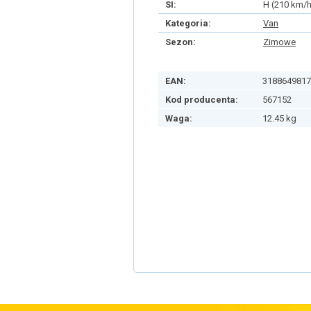
SI:
H (210 km/h
Kategoria:
Van
Sezon:
Zimowe
EAN:
3188649817
Kod producenta:
567152
Waga:
12.45 kg