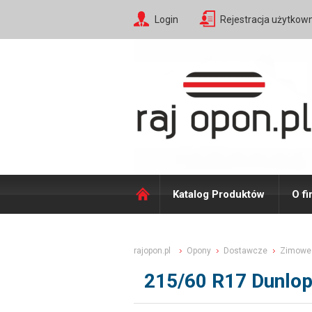
Login
Rejestracja użytkow
Katalog Produktów
O fi
rajopon.pl
Opony
Dostawcze
Zimowe
215/60 R17 Dunlop