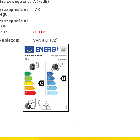
łas zewnętrzny:
A (70dB)
zyczepność na
TAK
iegu:
zyczepność na
dzie:
REL:
530302
p pojazdu:
VAN a LT (C2)