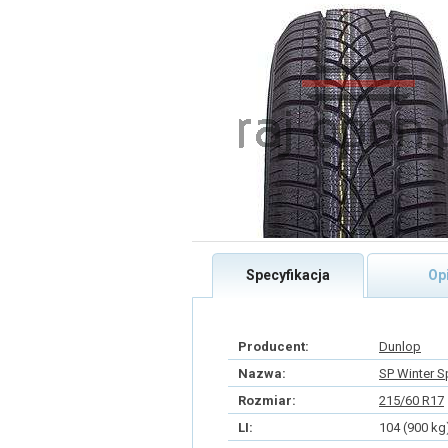
Specyfikacja
Op
Producent:
Dunlop
Nazwa:
SP Winter S
Rozmiar:
215/60 R17
LI:
104 (900 kg