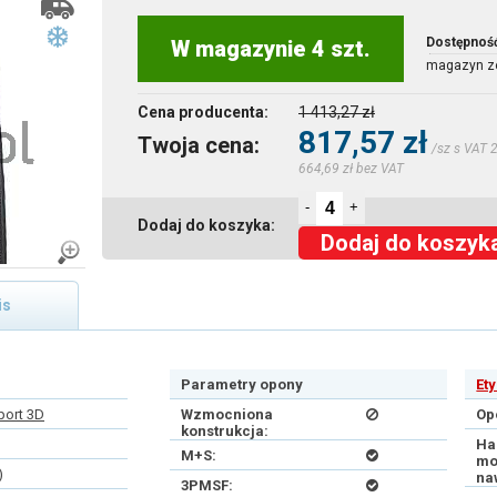
Dostępnoś
W magazynie 4 szt.
magazyn z
Cena producenta:
1 413,27 zł
817,57 zł
Twoja cena:
/sz s VAT 
664,69 zł bez VAT
-
+
Dodaj do koszyka:
Dodaj do koszyk
is
Parametry opony
Et
port 3D
Wzmocniona
Op
konstrukcja:
Ha
M+S:
mo
)
na
3PMSF: