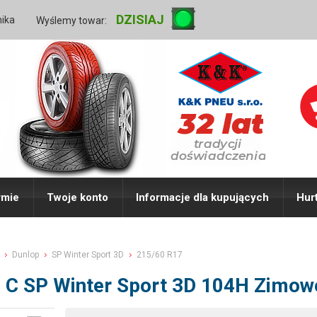
DZISIAJ
nika
Wyślemy towar:
rmie
Twoje konto
Informacje dla kupujących
Hur
Dunlop
SP Winter Sport 3D
215/60 R17
 C SP Winter Sport 3D 104H Zimow