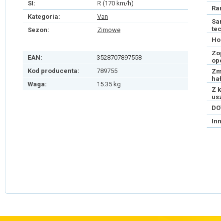
SI:
R (170 km/h)
Ra
Kategoria:
Van
Sa
te
Sezon:
Zimowe
Ho
Zo
EAN:
3528707897558
op
Kod producenta:
789755
Zm
ha
Waga:
15.35 kg
Z 
us
DO
In