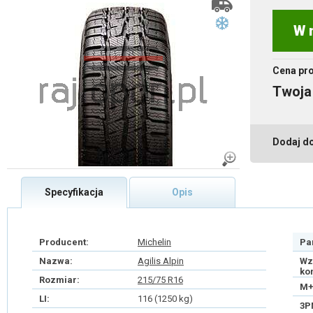
W 
Cena pr
Twoja
Dodaj d
Specyfikacja
Opis
Producent:
Michelin
Pa
Nazwa:
Agilis Alpin
Wz
ko
Rozmiar:
215/75 R16
M+
LI:
116 (1250 kg)
3P