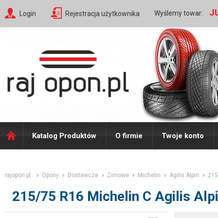
J
Wyślemy towar:
Login
Rejestracja użytkownika
Katalog Produktów
O firmie
Twoje konto
rajopon.pl
Opony
Dostawcze
Zimowe
Michelin
Agilis Alpin
215
215/75 R16 Michelin C Agilis Al