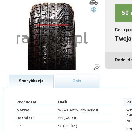
50 
Cena pr
Twoja
Dodaj d
Specyfikacja
Opis
Producent:
Pirelli
Pa
Nazwa:
W240 SottoZero serie II
Wz
ko
Rozmiar:
225/45 R18
M+
LI:
95 (690 kg)
3P