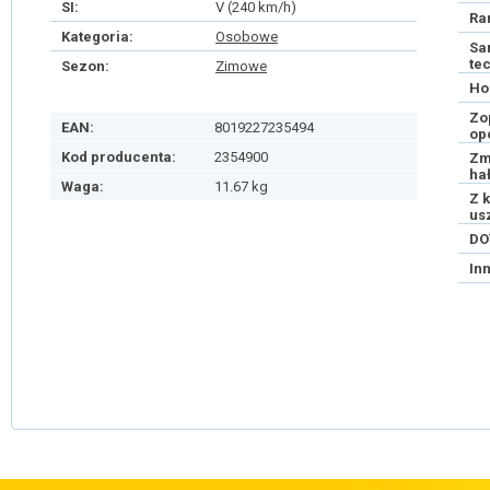
SI:
V (240 km/h)
Ra
Kategoria:
Osobowe
Sa
te
Sezon:
Zimowe
Ho
Zo
EAN:
8019227235494
op
Kod producenta:
2354900
Zm
ha
Waga:
11.67 kg
Z 
us
DO
In