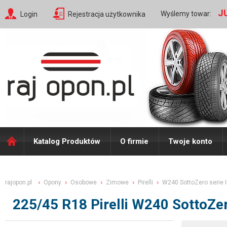
J
Wyślemy towar:
Login
Rejestracja użytkownika
Katalog Produktów
O firmie
Twoje konto
rajopon.pl
Opony
Osobowe
Zimowe
Pirelli
W240 SottoZero serie I
225/45 R18 Pirelli W240 SottoZe