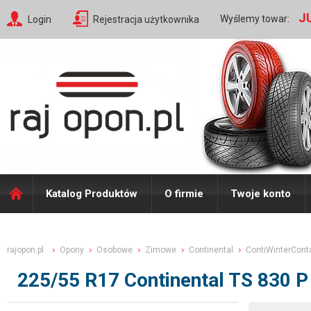
J
Wyślemy towar:
Login
Rejestracja użytkownika
Katalog Produktów
O firmie
Twoje konto
rajopon.pl
Opony
Osobowe
Zimowe
Continental
ContiWinterCont
225/55 R17 Continental TS 830 