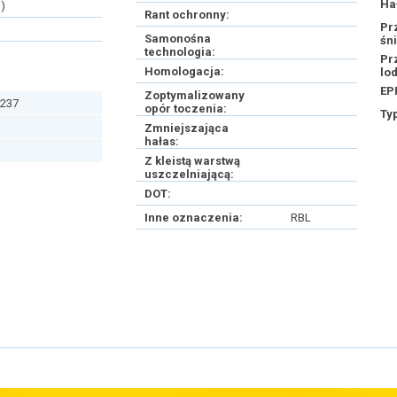
Ha
)
Rant ochronny:
Pr
Samonośna
śn
technologia:
Pr
Homologacja:
lo
EP
Zoptymalizowany
237
opór toczenia:
Ty
Zmniejszająca
hałas:
Z kleistą warstwą
uszczelniającą:
DOT:
Inne oznaczenia:
RBL