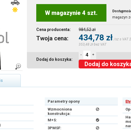
Dostępnoś
W magazynie 4 szt.
magazyn z
Cena producenta:
984,52 zł
434,78 zł
Twoja cena:
/sz s VAT 
353,48 zł bez VAT
-
+
Dodaj do koszyka:
Dodaj do koszyk
is
Parametry opony
Et
Wzmocniona
Op
konstrukcja:
Ha
M+S:
mo
)
na
3PMSF: