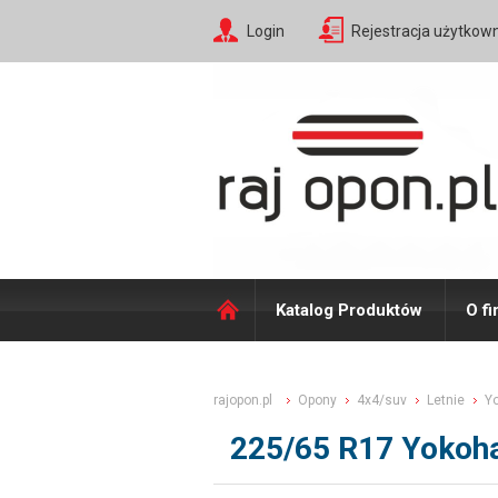
Login
Rejestracja użytkow
Katalog Produktów
O fi
rajopon.pl
Opony
4x4/suv
Letnie
Y
225/65 R17 Yoko