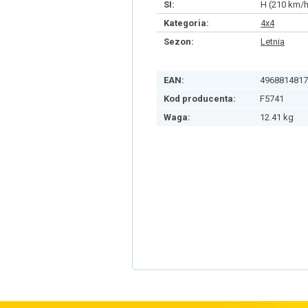
SI:
H (210 km/h
Kategoria:
4x4
Sezon:
Letnia
EAN:
4968814817
Kod producenta:
F5741
Waga:
12.41 kg