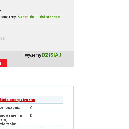
ć
:
ewnętrzny:
50 szt. do 11 dni robocze
23%
DZISIAJ
wyślemy
a
ykieta energetyczna
ór toczenia:
C
mowanie na
D
krej
wierzchni: