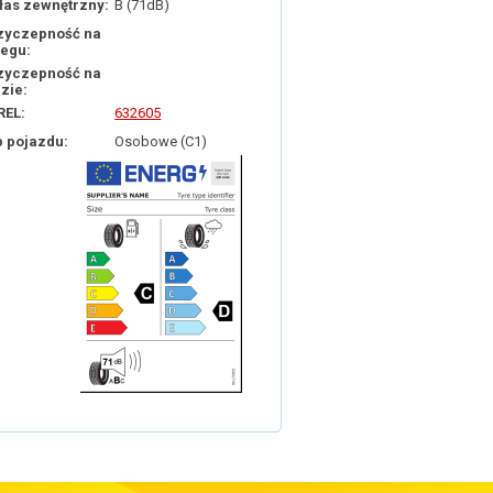
łas zewnętrzny:
B (71dB)
zyczepność na
iegu:
zyczepność na
dzie:
REL:
632605
p pojazdu:
Osobowe (C1)