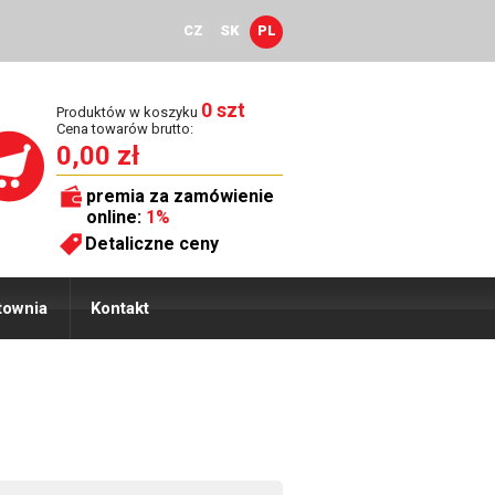
CZ
SK
PL
0 szt
Produktów w koszyku
Cena towarów brutto:
0,00 zł
premia za zamówienie
online:
1%
Detaliczne ceny
townia
Kontakt