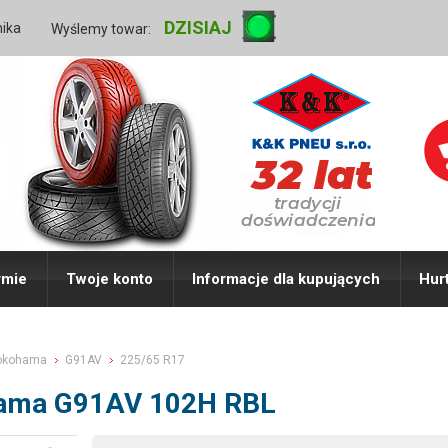
DZISIAJ
nika
Wyślemy towar:
rmie
Twoje konto
Informacje dla kupujących
Hur
okohama
G91AV
225/65 R17
hama G91AV 102H RBL