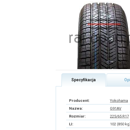
Specyfikacja
Op
Producent:
Yokohama
Nazwa:
G91AV
Rozmiar:
225/65 R17
LI:
102 (850 kg