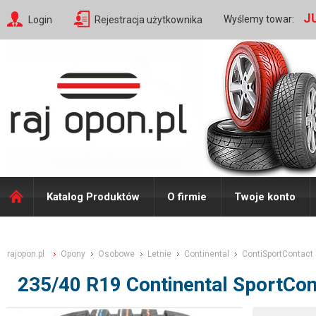
J
Wyślemy towar:
Login
Rejestracja użytkownika
Katalog Produktów
O firmie
Twoje konto
rajopon.pl
Opony
Osobowe
Letnie
Continental
ContiSportContact
235/40 R19 Continental SportCon