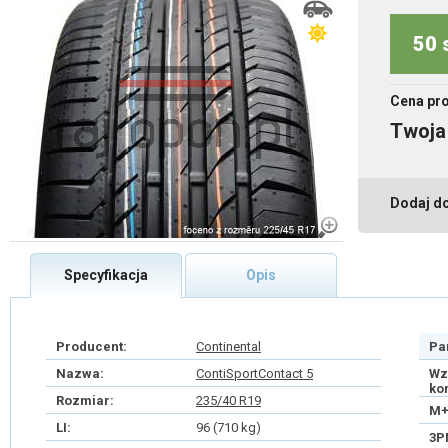
50 
Cena pr
Twoja
Dodaj d
Specyfikacja
Opis
Producent:
Continental
Pa
Nazwa:
ContiSportContact 5
Wz
ko
Rozmiar:
235/40 R19
M+
LI:
96 (710 kg)
3P