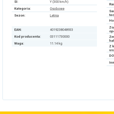
SI:
Y (300 km/h)
Ra
Kategoria:
Osobowe
Sa
te
Sezon:
Letnia
Ho
Zo
EAN:
4019238048933
op
Kod producenta:
03111730000
Zm
ha
Waga:
11.14 kg
Z 
us
DO
In