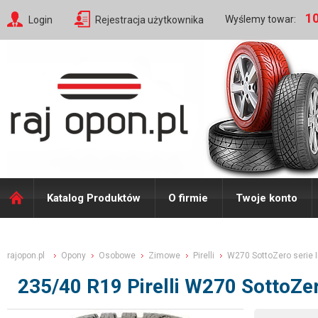
10
Wyślemy towar:
Login
Rejestracja użytkownika
Katalog Produktów
O firmie
Twoje konto
rajopon.pl
Opony
Osobowe
Zimowe
Pirelli
W270 SottoZero serie I
235/40 R19 Pirelli W270 SottoZ