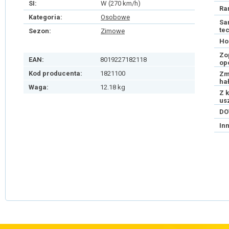
SI:
W (270 km/h)
Ra
Kategoria:
Osobowe
Sa
te
Sezon:
Zimowe
Ho
Zo
EAN:
8019227182118
op
Kod producenta:
1821100
Zm
ha
Waga:
12.18 kg
Z 
us
DO
In