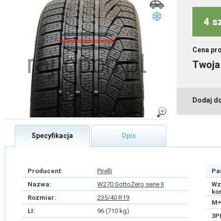
4 s
Cena pr
Twoja
Dodaj d
Specyfikacja
Opis
Producent:
Pirelli
Pa
Nazwa:
W270 SottoZero serie II
Wz
ko
Rozmiar:
235/40 R19
M+
LI:
96 (710 kg)
3P