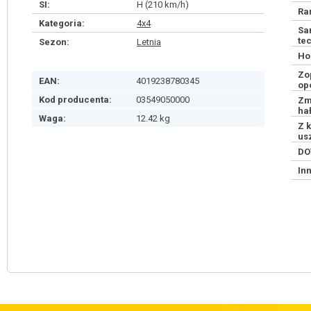
SI:
H (210 km/h)
Ra
Kategoria:
4x4
Sa
te
Sezon:
Letnia
Ho
Zo
EAN:
4019238780345
op
Kod producenta:
03549050000
Zm
ha
Waga:
12.42 kg
Z 
us
DO
In