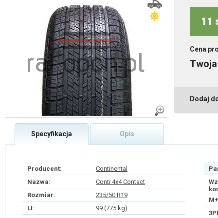
11 
Cena pr
Twoja
Dodaj d
Specyfikacja
Opis
Producent:
Continental
Pa
Nazwa:
Conti 4x4 Contact
Wz
ko
Rozmiar:
235/50 R19
M+
LI:
99 (775 kg)
3P