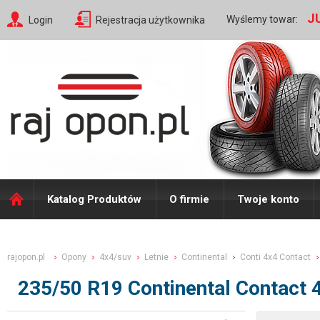
J
Wyślemy towar:
Login
Rejestracja użytkownika
Katalog Produktów
O firmie
Twoje konto
rajopon.pl
Opony
4x4/suv
Letnie
Continental
Conti 4x4 Contact
235/50 R19 Continental Contact