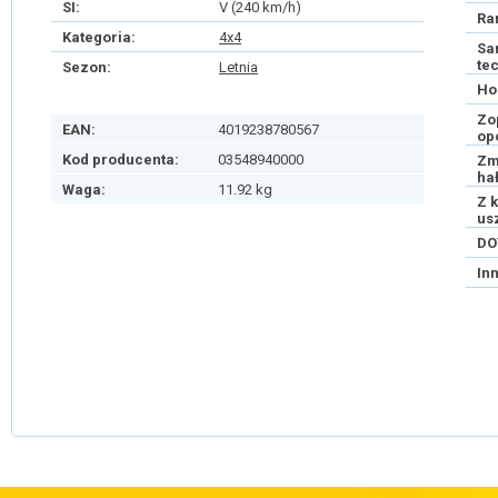
SI:
V (240 km/h)
Ra
Kategoria:
4x4
Sa
te
Sezon:
Letnia
Ho
Zo
EAN:
4019238780567
op
Kod producenta:
03548940000
Zm
ha
Waga:
11.92 kg
Z 
us
DO
In