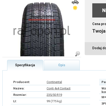
N
Cena pr
Twoja
Dodaj d
Specyfikacja
Opis
Producent:
Continental
Pa
Nazwa:
Conti 4x4 Contact
Wz
ko
Rozmiar:
235/50 R19
M+
LI:
99 (775 kg)
3P