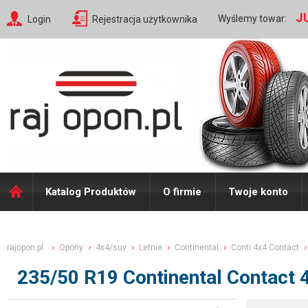
J
Wyślemy towar:
Login
Rejestracja użytkownika
Katalog Produktów
O firmie
Twoje konto
rajopon.pl
Opony
4x4/suv
Letnie
Continental
Conti 4x4 Contact
235/50 R19 Continental Contact