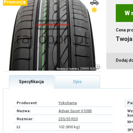
W 
Cena pr
Twoja
Dodaj d
Specyfikacja
Opis
Producent:
Yokohama
Pa
Nazwa:
Advan Sport V103B
Wz
ko
Rozmiar:
235/55 R20
M+
LI:
102 (850 kg)
3P