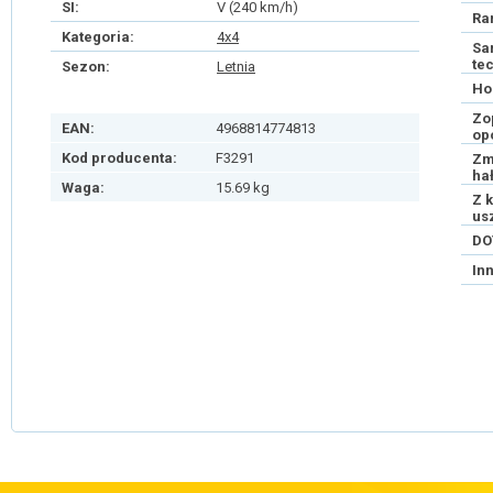
SI:
V (240 km/h)
Ra
Kategoria:
4x4
Sa
te
Sezon:
Letnia
Ho
Zo
EAN:
4968814774813
op
Kod producenta:
F3291
Zm
ha
Waga:
15.69 kg
Z 
us
DO
In