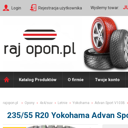
J
Wyślemy towar:
Login
Rejestracja użytkownika
Katalog Produktów
O firmie
Twoje konto
rajopon.pl
Opony
4x4/suv
Letnie
Yokohama
Advan Sport V103B
235/55 R20 Yokohama Advan Sp