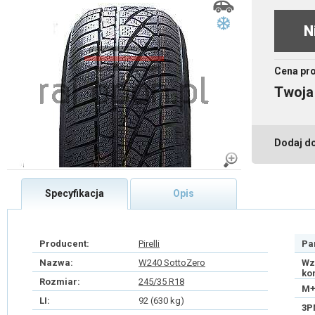
N
Cena pr
Twoja
Dodaj d
Specyfikacja
Opis
Producent:
Pirelli
Pa
Nazwa:
W240 SottoZero
Wz
ko
Rozmiar:
245/35 R18
M+
LI:
92 (630 kg)
3P