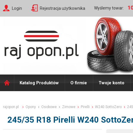
10
Wyślemy towar:
Login
Rejestracja użytkownika
Katalog Produktów
O firmie
Twoje konto
rajopon.pl
Opony
Osobowe
Zimowe
Pirelli
W240 SottoZero
245
245/35 R18 Pirelli W240 SottoZ