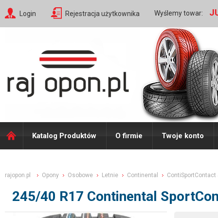
J
Wyślemy towar:
Login
Rejestracja użytkownika
Katalog Produktów
O firmie
Twoje konto
rajopon.pl
Opony
Osobowe
Letnie
Continental
ContiSportContact
245/40 R17 Continental SportCo