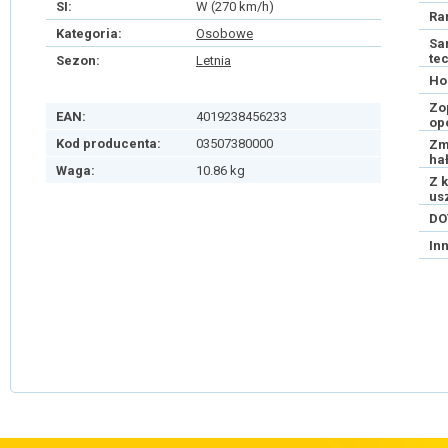
SI:
W (270 km/h)
Ra
Kategoria:
Osobowe
Sa
te
Sezon:
Letnia
Ho
Zo
EAN:
4019238456233
op
Kod producenta:
03507380000
Zm
ha
Waga:
10.86 kg
Z 
us
DO
In