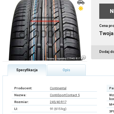
N
Cena pr
Twoja
Dodaj d
Specyfikacja
Opis
Producent:
Continental
Pa
Nazwa:
ContiSportContact 5
Wz
ko
Rozmiar:
245/40 R17
M+
LI:
91 (615 kg)
3P