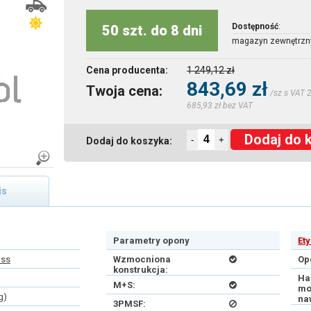
Dostępność
:
50 szt. do 8 dni
magazyn zewnętrzn
Cena producenta:
1 249,12 zł
843,69 zł
Twoja cena:
/sz s VAT 
685,93 zł bez VAT
Dodaj do 
-
+
Dodaj do koszyka:
is
Parametry opony
Et
oss
Wzmocniona
Op
konstrukcja:
Ha
M+S:
mo
g)
na
3PMSF: