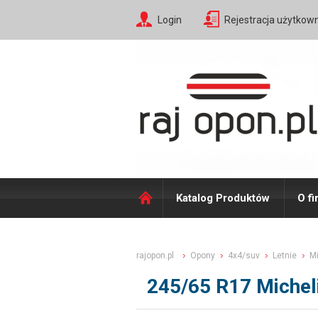
Login
Rejestracja użytkow
Katalog Produktów
O fi
rajopon.pl
Opony
4x4/suv
Letnie
Mi
245/65 R17 Michel