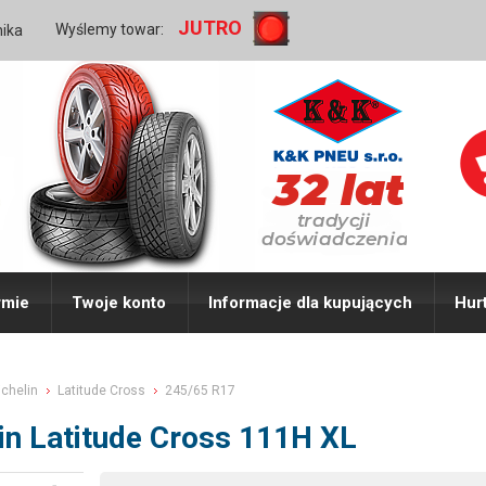
JUTRO
Wyślemy towar:
nika
rmie
Twoje konto
Informacje dla kupujących
Hur
chelin
Latitude Cross
245/65 R17
in Latitude Cross 111H XL