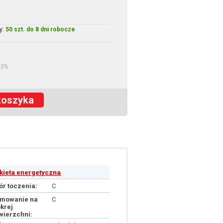
y:
50 szt. do 8 dni robocze
23%
koszyka
ykieta energetyczna
ór toczenia:
C
mowanie na
C
krej
wierzchni: