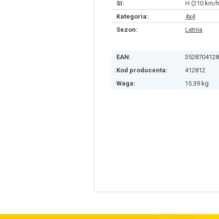
SI:
H (210 km/h
Kategoria:
4x4
Sezon:
Letnia
EAN:
3528704128
Kod producenta:
412812
Waga:
15.39 kg