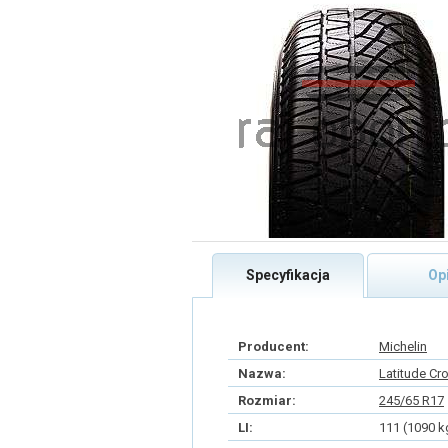
Specyfikacja
Op
Producent:
Michelin
Nazwa:
Latitude Cr
Rozmiar:
245/65 R17
LI:
111 (1090 k