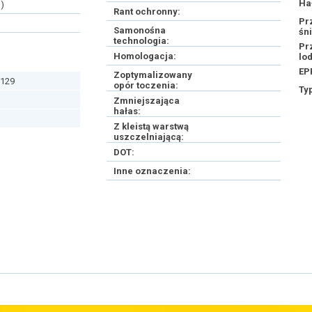
Ha
)
Rant ochronny:
Pr
Samonośna
śn
technologia:
Pr
Homologacja:
lo
EP
Zoptymalizowany
129
opór toczenia:
Ty
Zmniejszająca
hałas:
Z kleistą warstwą
uszczelniającą:
DOT:
Inne oznaczenia: