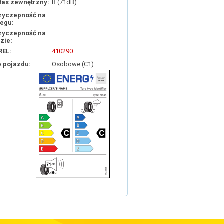
łas zewnętrzny:
B (71dB)
zyczepność na
iegu:
zyczepność na
dzie:
REL:
410290
p pojazdu:
Osobowe (C1)