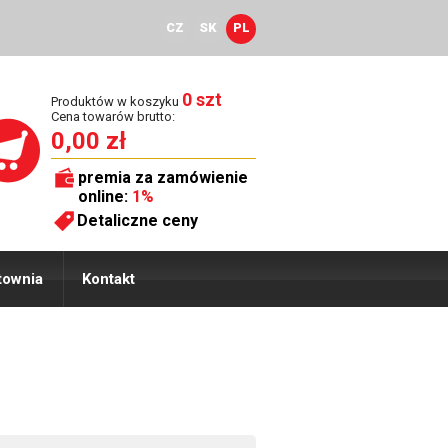
CZ
SK
PL
0 szt
Produktów w koszyku
Cena towarów brutto:
0,00 zł
premia za zamówienie
online:
1%
Detaliczne ceny
townia
Kontakt